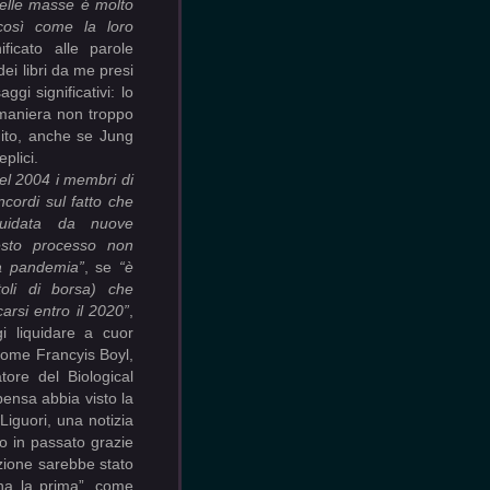
delle masse è molto
così come la loro
ficato alle parole
dei libri da me presi
gi significativi: lo
n maniera non troppo
tuito, anche se Jung
plici.
el 2004 i membri di
ncordi sul fatto che
guidata da nuove
sto processo non
a pandemia”
, se
“è
oli di borsa) che
rsi entro il 2020”
,
 liquidare a cuor
come Francyis Boyl,
eatore del Biological
ensa abbia visto la
Liguori, una notizia
o in passato grazie
azione sarebbe stato
ona la prima”, come