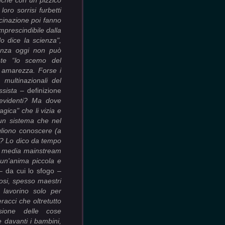
nche con un pizzico
oro sorrisi furbetti
cinazione poi fanno
imprescindibile dalla
o dice la scienza",
ienza oggi non può
nte “lo scemo del
n amarezza.
Forse i
 multinazionali del
ssista
– definizione
evidenti? Ma dove
gica" che li vizia e
 un sistema che nel
gliono conoscere (a
e)? Lo dico da tempo
ui media mainstream
 un'anima piccola e
 da cui lo sfogo –
iosi, spesso maestri
 lavorino solo per
eracci che oltretutto
ione delle cose
 davanti i bambini,