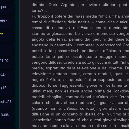
direbbe Dario Argento per evitare ulteriori guai al
 part-
turno?...
Purtroppo il potere dei mass media “ufficiali” ha annu
cere?
tempi di diffusione delle notizie – come dice qual
cassa di risonanza dell'Establishment dominante
stampo anglosassone. Le vibrazioni emesse vengono
ve
angolo della terra, persino dai beduini del deser
spostano in cammello il computer lo conoscono! Cos
possibile far passare fischi per fiaschi, affibiando un
bufale tanto più colossali quanto maggiori sono
21-02-
vengono diffuse. Credo sia sotto gli occhi di tutti l'inf
media, soprattutto dalla televisione e dal cinema.
televisione dettano mode, creano modelli, gusti e
-11-
negarlo? Allora, se questo è il presupposto poni
dubbio: forse l'aggressività giovanile, certamente
 (15-
ultimi mesi, non esisteva anche prima del lockdow
modelli sbagliati, contraddizioni tutt'altro che “cr
hetta" !
coloro che dovrebbero educarli), giustizia corrot
(quando non anch'essa corrotta), giornalisti e scrit
diffusione di un concetto di libertà che in ultimo si 
10-08-
licenziosità, hanno fatto sì che questi giovani svilu
malsane rispetto alla vita umana e alla società. I risult