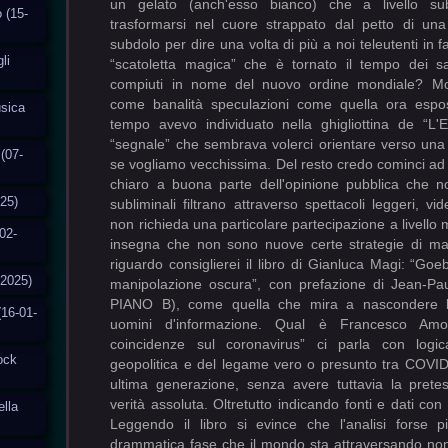
un gelato (anch'esso bianco) che a livello sub
o (15-
trasformarsi nel cuore strappato dal petto di un
subdolo per dire una volta di più a noi teleutenti in f
li
“scatoletta magica” che è tornato il tempo dei sa
compiuti in nome del nuovo ordine mondiale? Molt
come banalità speculazioni come quella ora espo
usica
tempo avevo individuato nella ghigliottina de “L'
“segnale” che sembrava volerci orientare verso una
(07-
se vogliamo vecchissima. Del resto credo cominci a
chiaro a buona parte dell'opinione pubblica che 
025)
subliminali filtrano attraverso spettacoli leggeri, vid
non richieda una particolare partecipazione a livello m
02-
insegna che non sono nuove certe strategie di man
riguardo consiglierei il libro di Gianluca Magi: “Goeb
-2025)
manipolazione oscura”, con prefazione di Jean-Paul
PIANO B), come quella che mira a nascondere l'o
(16-01-
uomini d'informazione. Qual è Francesco Am
coincidenze sul coronavirus” ci parla con logic
tock
geopolitica e del legame vero o presunto tra COVID
ultima generazione, senza avere tuttavia la prete
verità assoluta. Oltretutto indicando fonti e dati con 
ella
Leggendo il libro si evince che l'analisi forse pi
drammatica fase che il mondo sta attraversando non