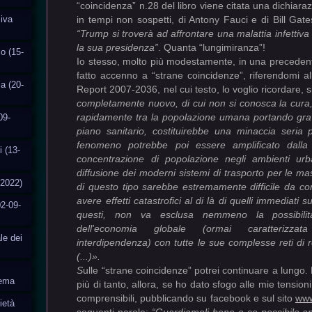
“coincidenza” n.28 del libro viene citata una dichiar
siva
in tempi non sospetti, di Antony Fauci e di Bill Gat
“Trump si troverà ad affrontare una malattia infettiv
la sua presidenza”
. Quanta “lungimiranza”!
o (15-
Io stesso, molto più modestamente, in una precedent
fatto accenno a “strane coincidenze”, riferendomi al
ia (20-
Report 2007-2036, nel cui testo, lo voglio ricordare, 
completamente nuovo, di cui non si conosca la cura,
rapidamente tra la popolazione umana portando gra
09-
piano sanitario, costituirebbe una minaccia seria p
fenomeno potrebbe poi essere amplificato dall
i (13-
concentrazione di popolazione negli ambienti ur
diffusione dei moderni sistemi di trasporto per le 
-2022)
di questo tipo sarebbe estremamente difficile da c
avere effetti catastrofici al di là di quelli immediati 
2-09-
questi, non va esclusa nemmeno la possibilit
dell'economia globale (ormai caratterizza
le dei
interdipendenza) con tutte le sue complesse reti di r
(...)».
S
ulle “strane coincidenze” potrei continuare a lungo
tema
più di tanto, allora, se ho dato sfogo alle mie tensio
comprensibili, pubblicando su facebook e sul sito
www
ietà