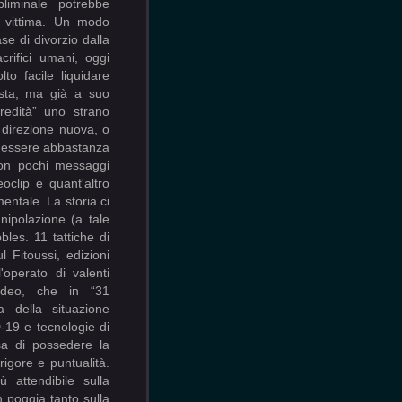
liminale potrebbe
a vittima. Un modo
ase di divorzio dalla
crifici umani, oggi
o facile liquidare
sta, ma già a suo
Eredità” uno strano
 direzione nuova, o
d essere abbastanza
non pochi messaggi
eoclip e quant'altro
entale. La storia ci
ipolazione (a tale
bles. 11 tattiche di
 Fitoussi, edizioni
perato di valenti
odeo, che in “31
a della situazione
-19 e tecnologie di
sa di possedere la
rigore e puntualità.
ù attendibile sulla
 poggia tanto sulla