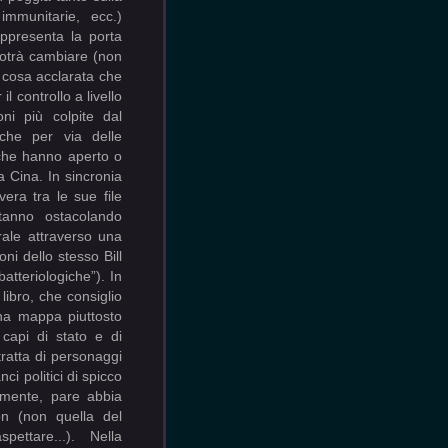
immunitarie, ecc.)
appresenta la porta
potrà cambiare (non
 è cosa acclarata che
l controllo a livello
ni più colpite dal
che per via delle
 che hanno aperto o
a Cina. In sincronia
era tra le sue file
tanno ostacolando
rale attraverso una
oni dello stesso Bill
atteriologiche”). In
libro, che consiglio
una mappa piuttosto
 capi di stato e di
tratta di personaggi
i politici di spicco
amente, pare abbia
on (non quella del
ttare...). Nella