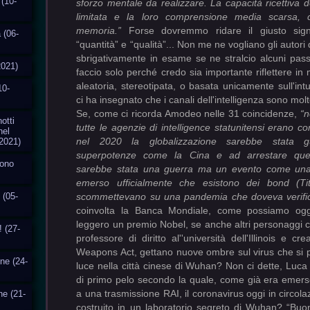
 (10-
sforzo mentale da realizzare. La capacità ricettiva 
limitata e la loro comprensione media scarsa, 
memoria.”
Forse dovremmo ridare il giusto signi
 (06-
“quantità” e “qualità”... Non me ne vogliano gli autori 
sbrigativamente in esame se ne stralcio alcuni passag
2021)
faccio solo perché credo sia importante riflettere i
aleatoria, stereotipata, o basata unicamente sull'in
10-
ci ha insegnato che i canali dell'intelligenza sono molte
Se, come ci ricorda Amodeo nelle 31 coincidenze,
“n
otti
tutte le agenzie di intelligence statunitensi erano co
nel
nel 2020 la globalizzazione sarebbe stata 
2021)
superpotenze come la Cina e ad arrestare que
cono
sarebbe stata una guerra ma un evento come un
emerso ufficialmente che esistono dei bond (Tit
 (05-
scommettevano su una pandemia che doveva verifica
coinvolta la Banca Mondiale, come possiamo oggi
leggero un premio Nobel, se anche altri personaggi 
! (27-
professore di diritto al''università dell'Illinois e cr
Weapons Act, gettano nuove ombre sul virus che si p
one (24-
luce nella città cinese di Wuhan? Non ci dette, Luca 
di primo pelo secondo la quale, come già era emers
a una trasmissione RAI, il coronavirus oggi in circol
ne (21-
costruito in un laboratorio segreto di Wuhan? “Bu