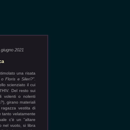
9 giugno 2021
ca
stimolato una risata
o Floris e Sileri?”
.
lo scienziato il cui
'HIV. Del resto sui
ali volenti o nolenti
?), girano materiali
ragazza vestita di
e tanto velatamente
uale c'è un “altare
o nel vuoto, si libra