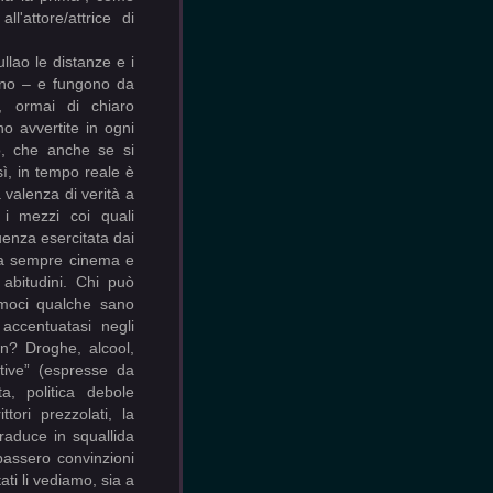
l'attore/attrice di
llao le distanze e i
cuno – e fungono da
, ormai di chiaro
 avvertite in ogni
to, che anche se si
ì, in tempo reale è
a valenza di verità a
 i mezzi coi quali
luenza esercitata dai
 Da sempre cinema e
 abitudini. Chi può
amoci qualche sano
 accentuatasi negli
n? Droghe, alcool,
eative” (espresse da
ta, politica debole
tori prezzolati, la
traduce in squallida
ppassero convinzioni
ati li vediamo, sia a