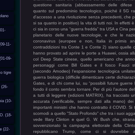
questione sanitaria (abbassamento delle difese 
quanto sul predominio tecnologico, poiché il 5G r
solano
d'accesso a una rivoluzione senza precedenti, che 
si sa quanto in positivo) la vita di tutti noi. In effetti
ci sia in corso una “guerra fredda” tra USA e Cina per i
01-
planetario delle nuove tecnologie, e che le nazio
coronavirus (europee e non, Italia in primis an
(09-11-
contraddizioni tra Conte 1 e Conte 2) siano quelle
hanno provato ad aprire le porte a Huawei, ossia all
(01-09-
col Deep State cinese, quello americano che annov
personaggi come Bill Gates e il fosco Fauci s
(secondo Amodeo) l'espansione tecnologica unilate
o tigre
guerra biologica (difficile dimenticare certe dichiarazi
Gates, e di chi come lui, su “possibili future guerre b
 (26-
fondo il conto sembra tornare. Per di più l'autore del 
a tutti di leggere (edizioni MATRIX), ha tracciato 
ia (10-
accurata (verificabile, sempre dati alla mano) dei
importanti ministri che hanno contratto il COVID. Si 
scomodi a quello "Stato Profondo" che tra i suoi agganc
O. (18-
vede Illary Clinton e quel G. W. Bush che, stran
sovvenzionato la campagna elettorale della Clint
e (22-
repubblicano Trump, come ci si dovrebbe aspe