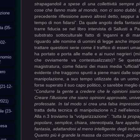
strapagandoli a spese di una collettività sempre p
cose che fanno male al mondo, non ci sono dubbi. 
uzione
precedente riflessione avevo altresì detto, seppur a
tempo di non fidarsi”. Da quale angolo della fantasi
ta (05-
trarre fiducia se nel libro intervista di Sallusti a
substrato sottoculturale fatto di inganni e di man
riguardo alle nomine di uomini di legge anche impor
-02-
trattare questioni serie come il traffico di esseri uma
ha portato e porta alle mafie e ai nuovi negrieri (mi 
Binomio
che ovviamente va contestualizzato)? Se ques
2
magistratura, come fidarsi dei mass media “ufficial
fero
evidente che traggono spunti a piene mani dalle sopr
manipolazione, a suo tempo utilizzate da un uomo 
forse superato il suo capo politico, o sarebbe meglio 
(21-12-
“
Condurre la gente a credere che le opinioni siano 
Creare l'illusione che siano opinioni approvate, univ
2021)
professate. In tal modo si crea una falsa impressio
tratta della tecnica di manipolazione n.2 nell'elenc
ile (23-
Alla n.3 troviamo la “volgarizzazione”:
“tutta la pro
popolare, semplice, chiara, stereotipata, fare appello 
ttesa
fantasia, adattandosi al meno intelligente degli individu
Quanto più è grande la massa da convincere, più pic