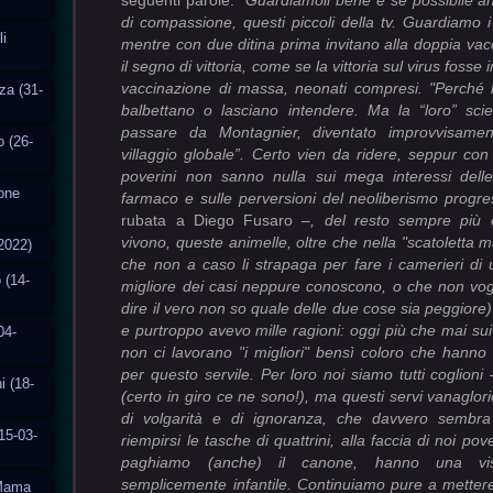
seguenti parole:
“
Guardiamoli bene e se possibile a
di compassione, questi piccoli della tv. Guardiamo i l
i
mentre con due ditina prima invitano alla doppia vac
il segno di vittoria, come se la vittoria sul virus fosse 
vaccinazione di massa, neonati compresi. "Perché l
za (31-
balbettano o lasciano intendere. Ma la “loro” sc
passare da Montagnier, diventato improvvisame
o (26-
villaggio globale”. Certo vien da ridere, seppur co
poverini non sanno nulla sui mega interessi delle
ione
farmaco e sulle perversioni del neoliberismo progre
rubata a Diego Fusaro –
, del resto sempre più 
vivono, queste animelle, oltre che nella "scatoletta ma
2022)
che non a caso li strapaga per fare i camerieri di
 (14-
migliore dei casi neppure conoscono, o che non vo
dire il vero non so quale delle due cose sia peggior
e purtroppo avevo mille ragioni: oggi più che mai s
04-
non ci lavorano "i migliori" bensì coloro che hanno
per questo servile. Per loro noi siamo tutti coglioni
–
i (18-
(certo in giro ce ne sono!), ma questi servi vanaglor
di volgarità e di ignoranza, che davvero sembra
15-03-
riempirsi le tasche di quattrini, alla faccia di noi pov
paghiamo (anche) il canone, hanno una vis
semplicemente infantile. Continuiamo pure a mettere
aMama