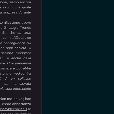
azione, siamo ancora
es secondo la quale
a a sorpresa durante
e riflessione avevo
lo Strategic Trends
si dice che
«un virus
 che si diffondesse
vi conseguenze sul
er ogni società. Il
a sempre maggiore
bani e anche dalla
masse. Una pandemia
ontenere e potrebbe
sul piano medico; tra
à di un collasso
ta da un'elevata
elazioni intersecate
. Non me ne vogliate
ni, credo abbastanza
.davidecrociati.it
le