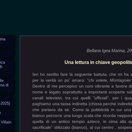
ina
Bellaria Igea Marina, 2
Una lettura in chiave geopoliti
ica
8-
Ieri ho sentito fare la seguente battuta, che mi ha 
per la verità un po' amara:
“chi volete, Montagnier 
lle
ina di
Dentro di me percepivo un coro vibrante a favore del
nome è legato soprattutto a importanti scoperte sull
canali televisivi, tra cui quelli “ufficiali”, per i qu
-2025)
paghiamo una tassa indiretta (chissà perché indiretta
che parlano da sé. Come la pubblicità in cui una 
)
bianco percorre una lunga scala che ricorda neppur
quella di un antico tempio azteco, in cima alla q
 Villain
sacrificale” stilizzato (bianco), al cui centro , sospes