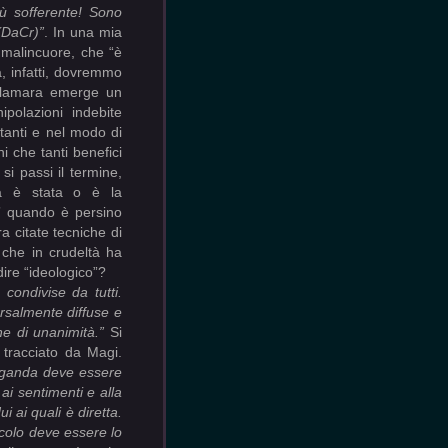
iù sofferente! Sono
(DaCr)”
. In una mia
 malincuore, che “è
a, infatti, dovremmo
 Palamara emerge un
ipolazioni indebite
tanti e nel modo di
ni che tanti benefici
si passi il termine,
ta è stata o è la
i” quando è persino
a citate tecniche di
che in crudeltà ha
dire “ideologico”?
condivise da tutti.
ersalmente diffuse e
ne di unanimità.”
Si
o tracciato da Magi.
paganda deve essere
ai sentimenti e alla
i ai quali è diretta.
colo deve essere lo