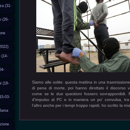
za (31-
o (26-
ione
2022)
 (14-
04-
Siamo alle solite: questa mattina in una trasmission
i (18-
di pena di morte, poi hanno dirottato il discorso 
come se le due questioni fossero sovrapponibili. 
15-03-
d'impulso al PC e in maniera un po' convulsa, tra
l'altro anche per i tempi troppo rapidi, ho scritto la mia
aMama
uzione