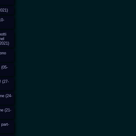
2021)
10-
otti
nel
2021)
cono
 (05-
! (27-
one (24-
ne (21-
 part-