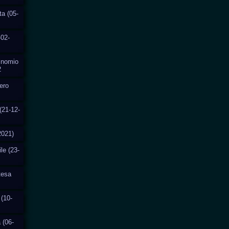
ta (05-
-02-
Binomio
2
fero
(21-12-
2021)
ile (23-
ttesa
 (10-
 (06-