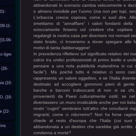
abbandonati lo scenario cambia velocemente e deci
o almeno invivibile per l'uomo (ma non per topi, ser
01-
L'erbaccia cresce copiosa, come si suol dire. Al
smettiamo di “annaffiare” i valori fondanti della
(09-11-
scioccamente finiamo col credere che ospitare q
regalargli la nostra casa per diventare noi nomadi sen
(01-09-
stato brado, ci troveremo a dover spiegare alle f
motivi di tanta dabbenaggine!
In precedenza riflettevo sul significato relativo dei n
o tigre
calcio tra undici professionisti di primo livello e undi
pensare a una nota pubblicità malandrina in cui s
 (26-
facile”). Ma poiché tutto è relativo ci sono cas
rappresenta un valore oggettivo, e se l'Italia divent
ia (10-
destinato ad accogliere gommoni pieni di gente
barche e barconi traboccanti di non si sa chi,
provenienti da Paesi culturalmente ostili; se nel
O. (18-
diventassero un muro invalicabile anche per noi italian
nostri “cugini” sembrano tutt'altro che concilianti ris
e (22-
migranti; come ci ridurremo? Non ha forse ragion
chiede al resto d'europa che l'Italia (coi suoi
siva
abbandonata a un destino che sarebbe già scritto, 
condanna a morte?