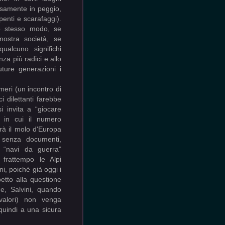
samente in peggio,
penti e scarafaggi).
lo stesso modo, se
 nostra società, se
ualcuno significhi
za più radici e allo
uture generazioni i
umeri (un incontro di
ci dilettanti farebbe
i invita a “giocare
i in cui il numero
erà il molo d'Europa
 senza documenti,
 “navi da guerra”
 frattempo le Alpi
i, poiché già oggi i
petto alla questione
e, Salvini, quando
 valori) non venga
quindi a una sicura