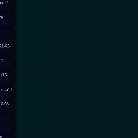
cere?
ve
21-02-
-11-
 (15-
hetta" !
10-08-
0)