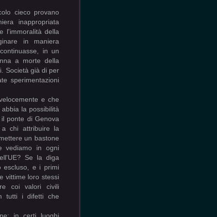
icolo cieco provano
iera inappropriata
 l'immoralità della
ginare in maniera
continuasse, in un
nna a morte della
. Società già di per
te sperimentazioni
 velocemente e che
abbia la possibilità
e il ponte di Genova
a chi attribuire la
 mettere un bastone
me vediamo in ogni
dell'UE? Se la diga
o escluso, e i primi
 vittime loro stessi
 coi valori civili
tutti i difetti che
e: in certi luoghi