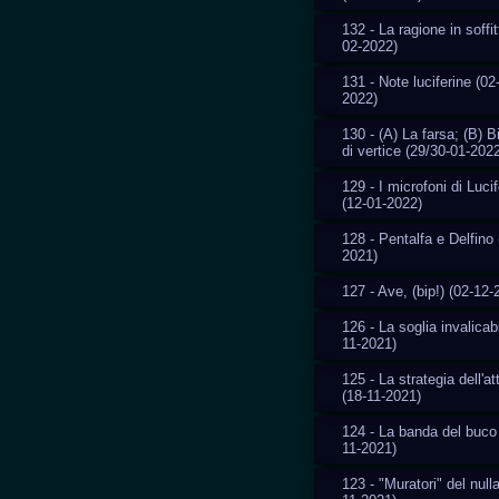
132 - La ragione in soffit
02-2022)
131 - Note luciferine (02
2022)
130 - (A) La farsa; (B) 
di vertice (29/30-01-202
129 - I microfoni di Luci
(12-01-2022)
128 - Pentalfa e Delfino 
2021)
127 - Ave, (bip!) (02-12-
126 - La soglia invalicab
11-2021)
125 - La strategia dell'a
(18-11-2021)
124 - La banda del buco
11-2021)
123 - "Muratori" del nulla