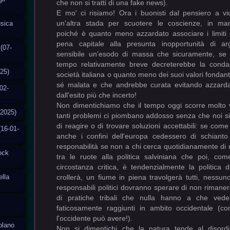
che non si tratti di una fake news).
E mo' ci risiamo! Ora i buonisti dal pensiero a v
un'altra stada per scuotere le coscienze, in man
usica
poiché è quanto meno azzardato associare i limiti e
pena capitale alla presunta inopportunità di ar
(07-
sensibile un'esodo di massa che sicuramente, se 
tempo relativamente breve decreterebbe la conda
025)
società italiana o quanto meno dei suoi valori fondanti
sé malata e che andrebbe curata evitando azzarda
02-
dall'esito più che incerto!
Non dimentichiamo che il tempo oggi scorre molto
-2025)
tanti problemi ci piombano addosso senza che noi si 
di reagire o di trovare soluzioni accettabili: se com
(16-01-
anche i confini dell'europa cedessero di schianto 
responabilità se non a chi cerca quotidianamente di
tock
tra le ruote alla politica salviniana che poi, co
circostanza critica, è tendenzialmente la politica 
ella
crollerà, un fiume in piena travolgerà tutti, nessun
responsabili politici dovranno sperare di non rimanere
di pratiche tribali che nulla hanno a che vedere
faticosamente raggiunti in ambito occidentale (con 
l'occidente può avere!).
solano
Non si dimentichi che la natura tende al disordin