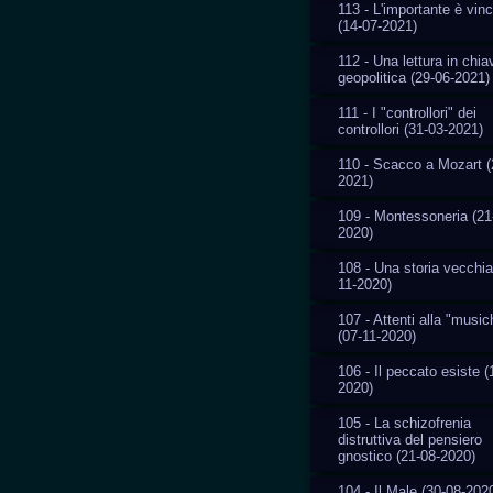
113 - L'importante è vin
(14-07-2021)
112 - Una lettura in chia
geopolitica (29-06-2021)
111 - I "controllori" dei
controllori (31-03-2021)
110 - Scacco a Mozart (
2021)
109 - Montessoneria (21
2020)
108 - Una storia vecchia
11-2020)
107 - Attenti alla "music
(07-11-2020)
106 - Il peccato esiste (
2020)
105 - La schizofrenia
distruttiva del pensiero
gnostico (21-08-2020)
104 - Il Male (30-08-202