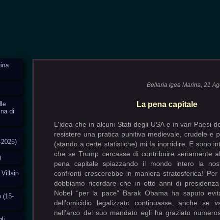
ina
Bellaria Igea Marina, 21 A
lle
La pena capitale
ina di
L'idea che in alcuni Stati degli USA e in vari Paesi 
resistere una pratica punitiva medievale, crudele e p
-2025)
(stando a certe statistiche) mi fa inorridire. E sono 
che se Trump cercasse di contribuire seriamente all
)
pena capitale spiazzando il mondo intero la nos
 Villain
confronti crescerebbe in maniera stratosferica! Per 
dobbiamo ricordare che in otto anni di presidenza
Nobel “per la pace” Barak Obama ha saputo evita
o (15-
dell'omicidio legalizzato continuasse, anche se v
nell'arco del suo mandato egli ha graziato numero
li