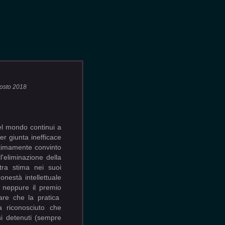
gosto 2018
del mondo continui a
er giunta inefficace
intimamente convinto
'eliminazione della
tra stima nei suoi
onestà intellettuale
 neppure il premio
re che la pratica
a riconosciuto che
si detenuti (sempre