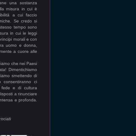
vene una sostanza
lla misura in cui è
bilità a cui faccio
aniche. Se credo si
o stesso tempo sono
ura in cui le leggi
rincipi morali e con
 tra uomo e donna,
mente a cuore alle
hiamo che nei Paesi
ata! Dimentichiamo
tiamo smettendo di
o consentiranno ci
fede e di cultura
sposti a rinunciare
a intensa e profonda.
ociati