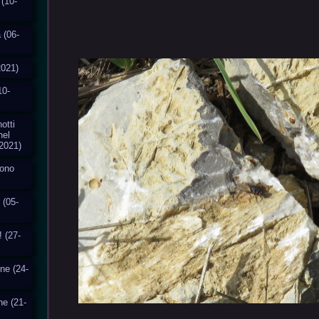
 (10-
 (06-
2021)
10-
otti
nel
2021)
cono
 (05-
! (27-
one (24-
ne (21-