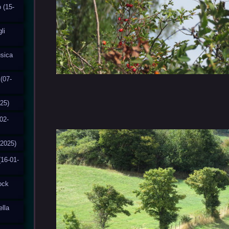
o (15-
li
usica
(07-
025)
02-
-2025)
(16-01-
tock
ella