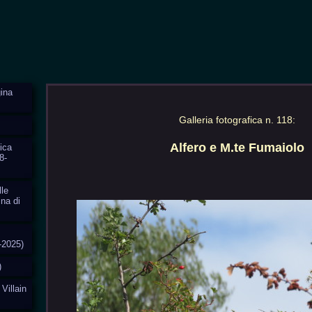
ina
Galleria fotografica n. 118:
Alfero e M.te Fumaiolo
ica
8-
lle
ina di
-2025)
)
 Villain