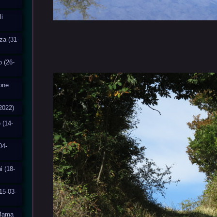
i
za (31-
o (26-
ione
2022)
 (14-
04-
i (18-
15-03-
aMama