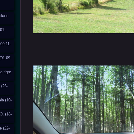
solano
01-
(09-11-
(01-09-
o tigre
 (26-
ia (10-
O. (18-
e (22-