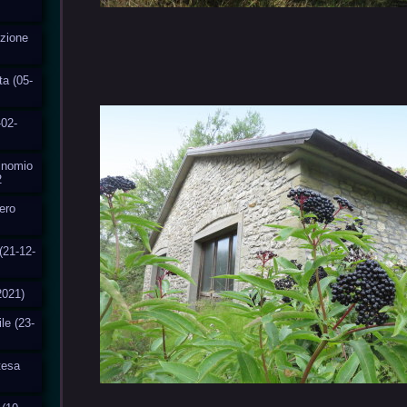
uzione
ta (05-
-02-
Binomio
2
fero
(21-12-
2021)
ile (23-
ttesa