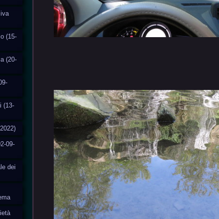
siva
o (15-
ia (20-
09-
i (13-
-2022)
2-09-
le dei
tema
ietà