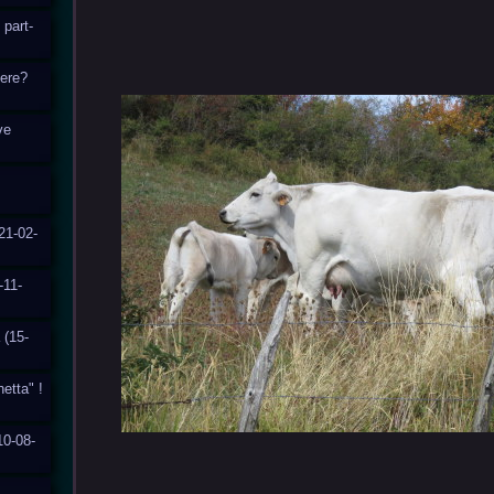
 part-
cere?
ve
21-02-
-11-
 (15-
hetta" !
10-08-