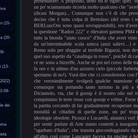
presentatore! A proposito, detto tra le righe: quel "di
un po' sciamannato ricorda molto qualcuno che "avre
siva
(dicasi Morgan)... Comunque non c’è di che preoc
deciso che è tutta colpa di Bertolaso (del resto 
o (15-
BERLuscOni sono quasi sovrapponibili), reo d'aver
la questione "Radon 222" e rilevatori gamma PM4 e
ia (20-
tutto la bionda "aiuto cuoco" d'Italia che avrei visto
da un'interminabile scala azteca (anzi salirvi…) 
Remo solo per sfuggire al terribile Bigazzi, non de
09-
quel suo aspetto da "casalinga in rosso", poiché di cas
ce ne sono a bizzeffe. Anche se poi nel corso delle tra
i (13-
fa oro e in ultimo d'un azzurro cielo (piccole furberi
speriamo di no!). Vuol dire che ci consoleremo con l
che verosimilmente svolgerà qualche mansione d'
-2022)
comunque sta portando tanto turismo in più a C
2-09-
Diciamolo, via, che il gossip è il nostro olio nel 
conquistano le terre rosse con gossip e veline. Forse 
le dei
la partita cercando di far gradualmente recuperare m
moralità ai cittadini di quelle zone, un po' trop
ideologie obsolete. Picozzi e Lucarelli, aiutateci voi!
per sentir parlare di Arte siamo costretti a inseguir
tema
"sgarbato d'Italia", che transita giocondeggiando da
ietà
all'altro così come Lancaster faceva tra piscine e b