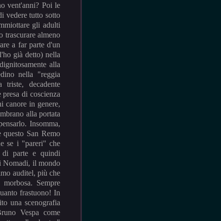
o vent'anni? Poi le
i vedere tutto sotto
miottare gli adulti
no trascurare almeno
are a far parte d'un
'ho già detto) nella
dignitosamente alla
edino nella "reggia
na triste, decadente
e presa di coscienza
oni canore in genere,
embrano alla portata
pensarlo. Insomma,
che questo San Remo
e se i "pareri" che
e di parte e quindi
o i Nomadi, il mondo
imo auditel, più che
tà morbosa. Sempre
quanto frastuono! In
rito una scenografia
 Bruno Vespa come