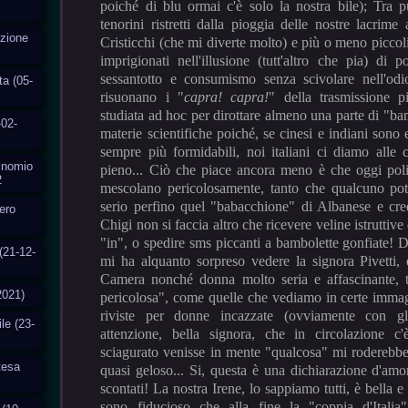
poiché di blu ormai c'è solo la nostra bile); Tra p
tenorini ristretti dalla pioggia delle nostre lacrim
uzione
Cristicchi (che mi diverte molto) e più o meno picco
imprigionati nell'illusione (tutt'altro che pia) di 
sessantotto e consumismo senza scivolare nell'odi
ta (05-
risuonano i "
capra! capra!
" della trasmissione p
studiata ad hoc per dirottare almeno una parte di "b
-02-
materie scientifiche poiché, se cinesi e indiani sono
sempre più formidabili, noi italiani ci diamo alle
Binomio
pieno... Ciò che piace ancora meno è che oggi polit
2
mescolano pericolosamente, tanto che qualcuno pot
serio perfino quel "babacchione" di Albanese e cr
fero
Chigi non si faccia altro che ricevere veline istruttiv
"in", o spedire sms piccanti a bambolette gonfiate! 
(21-12-
mi ha alquanto sorpreso vedere la signora Pivetti, 
Camera nonché donna molto seria e affascinante, t
2021)
pericolosa", come quelle che vediamo in certe immagi
riviste per donne incazzate (ovviamente con gl
ile (23-
attenzione, bella signora, che in circolazione c'
sciagurato venisse in mente "qualcosa" mi roderebbe 
ttesa
quasi geloso... Si, questa è una dichiarazione d'amo
scontati! La nostra Irene, lo sappiamo tutti, è bella e
sono fiducioso che alla fine la "coppia d'Italia