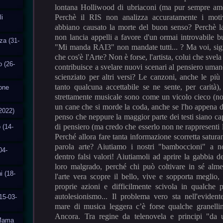
lontana Holliwood di ubriaconi (ma pur sempre amer
Perchè il RIS non analizza accuratamente i moti
i
abbiano causato la morte del buon senso? Perchè la 
non lancia appelli a favore d'un ormai introvabile 
za (31-
"Mi manda RAI3" non mandate tutti... ? Ma voi, signo
che cos'è l'Arte? Non è forse, l'artista, colui che sve
o (26-
contribuisce a svelare nuovi scenari al pensiero uma
scienziato per altri versi? Le canzoni, anche le più 
tanto qualcuna accettabile se ne sente, per carità),
ione
strettamente musicale sono come un vicolo cieco (n
un cane che si morde la coda, anche se l'ho appena d
2022)
penso che neppure la maggior parte dei testi siano ca
di pensiero (ma credo che esserlo non ne rappresenti 
 (14-
Perché allora fare tanta informazione scorretta saturan
parola arte? Aiutiamo i nostri "bamboccioni" a no
04-
dentro falsi valori! Aiutiamoli ad aprire la gabbia d
loro malgrado, perché chi può coltivare in sé alm
i (18-
l'arte vera scopre il bello, vive e sopporta meglio, r
proprie azioni e difficilmente scivola in qualche 
autolesionismo... Il problema vero sta nell'evidente
15-03-
mare di musica leggera c’è forse qualche granelli
Ancora. Tra regine da telenovela e principi "da u
aMama