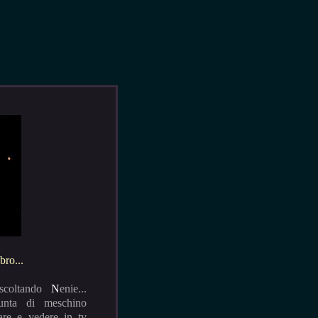
bro...
scoltando
N
enie...
unta di meschino
are e vedere in tv