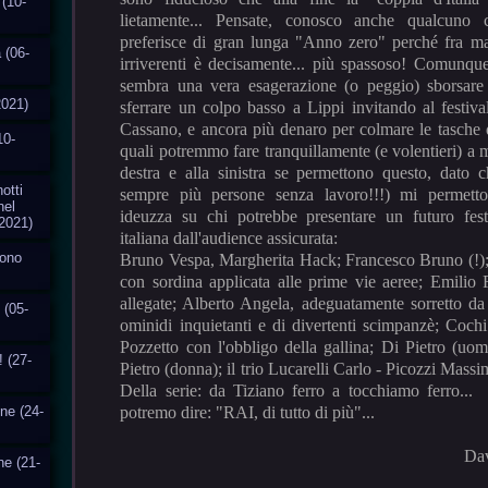
 (10-
lietamente... Pensate, conosco anche qualcun
preferisce di gran lunga "Anno zero" perché fra m
 (06-
irriverenti è decisamente... più spassoso! Comunq
sembra una vera esagerazione (o peggio) sborsar
2021)
sferrare un colpo basso a Lippi invitando al festival
Cassano, e ancora più denaro per colmare le tasche 
10-
quali potremmo fare tranquillamente (e volentieri) a
destra e alla sinistra se permettono questo, dato 
otti
sempre più persone senza lavoro!!!) mi permetto
nel
ideuzza su chi potrebbe presentare un futuro fest
2021)
italiana dall'audience assicurata:
cono
Bruno Vespa, Margherita Hack; Francesco Bruno (!);
con sordina applicata alle prime vie aeree; Emilio
allegate; Alberto Angela, adeguatamente sorretto da
 (05-
ominidi inquietanti e di divertenti scimpanzè; Coc
Pozzetto con l'obbligo della gallina; Di Pietro (uom
! (27-
Pietro (donna); il trio Lucarelli Carlo - Picozzi Massi
Della serie: da Tiziano ferro a tocchiamo ferro
one (24-
potremo dire: "RAI, di tutto di più"...
Davide Croci
ne (21-