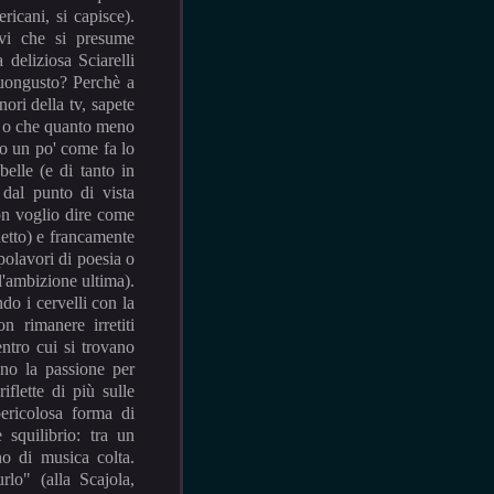
icani, si capisce).
vi che si presume
deliziosa Sciarelli
buongusto? Perchè a
ri della tv, sapete
la o che quanto meno
no un po' come fa lo
belle (e di tanto in
 dal punto di vista
on voglio dire come
etto) e francamente
polavori di poesia o
l'ambizione ultima).
do i cervelli con la
n rimanere irretiti
entro cui si trovano
eno la passione per
iflette di più sulle
pericolosa forma di
 squilibrio: tra un
no di musica colta.
rlo" (alla Scajola,