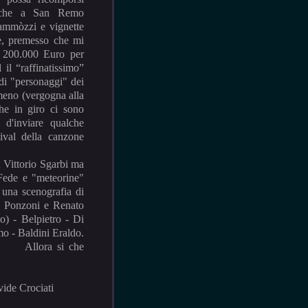
o che a San Remo
ammòzzi e vignette
ue, premesso che mi
e 200.000 Euro per
 il “raffinatissimo”
di "personaggi" dei
 meno (vergogna alla
che in giro ci sono
 d'inviare qualche
ival della canzone
 Vittorio Sgarbi ma
 Fede e "meteorine"
 una scenografia di
hi Ponzoni e Renato
o) - Belpietro - Di
mo - Baldini Eraldo.
... Allora si che
ati