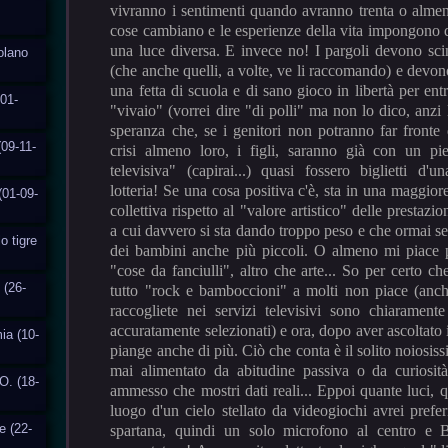
vivranno i sentimenti quando avranno trenta o almen
cose cambiano e le esperienze della vita impongono d
una luce diversa. E invece no! I pargoli devono scim
solano
(che anche quelli, a volte, ve li raccomando) e devo
una fetta di scuola e di sano gioco in libertà per entr
01-
"vivaio" (vorrei dire "di polli" ma non lo dico, anzi l
speranza che, se i genitori non potranno far fronte 
(09-11-
crisi almeno loro, i figli, saranno già con un pi
televisiva" (capirai...) quasi fossero biglietti d'u
lotteria! Se una cosa positiva c'è, sta in una maggior
(01-09-
collettiva rispetto al "valore artistico" delle prestazi
a cui davvero si sta dando troppo peso e che ormai s
o tigre
dei bambini anche più piccoli. O almeno mi piace 
"cose da fanciulli", altro che arte... So per certo 
 (26-
tutto "rock e bamboccioni" a molti non piace (anch
raccogliete nei servizi televisivi sono chiarament
accuratamente selezionati) e ora, dopo aver ascoltat
ia (10-
piange anche di più. Ciò che conta è il solito noiosiss
mai alimentato da abitudine passiva o da curiosi
O. (18-
ammesso che mostri dati reali... Eppoi quante luci, 
luogo d'un cielo stellato da videogiochi avrei prefe
e (22-
spartana, quindi un solo microfono al centro e