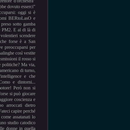
rettore d'orchestra"
bbe dovuto esserci"
cuparsi: oggi si è
i nomi BERtoLasO e
 preso sotto gamba
 PM2. E al di là di
 volentieri scendere
e che forse è a San
ve preoccuparsi per
alinghe così vestite
smissioni il rosso si
e politiche? Ma via,
'americano di turno,
intelligence e che
omo e dintorni...
motore! Però non si
forse si può giocare
aggiore coscienza e
po arroccati dietro
 Fateci capire perché
e come assatanati lo
 uno studio catodico
elle donne in quella