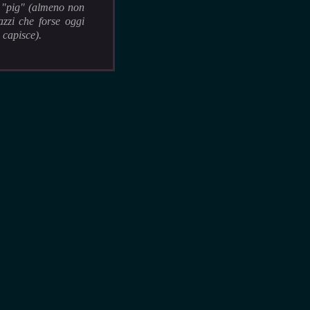
l "pig" (almeno non
azzi che forse oggi
i capisce).