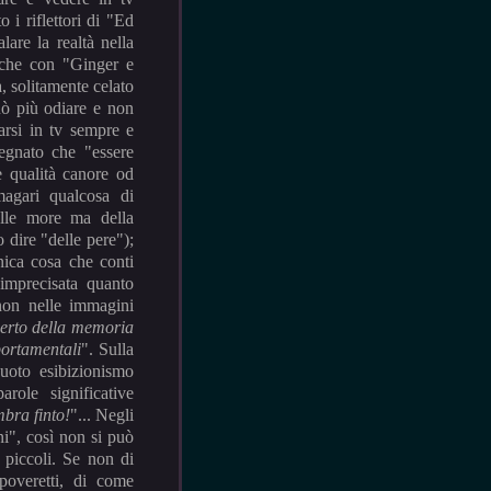
i riflettori di "Ed
alare la realtà nella
anche con "Ginger e
, solitamente celato
può più odiare e non
rsi in tv sempre e
egnato che "essere
e qualità canore od
 magari qualcosa di
lle more ma della
 dire "delle pere");
nica cosa che conti
'imprecisata quanto
 non nelle immagini
erto della memoria
portamentali
". Sulla
uoto esibizionismo
role significative
mbra finto!
"... Negli
ni", così non si può
 piccoli. Se non di
poveretti, di come