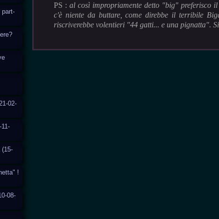
PS :
al così impropriamente detto "big" preferisco i
 part-
c'è niente da buttare, come direbbe il terribile Big
riscriverebbe volentieri "44 gatti... e una pignatta". S
cere?
ve
21-02-
-11-
 (15-
hetta" !
10-08-