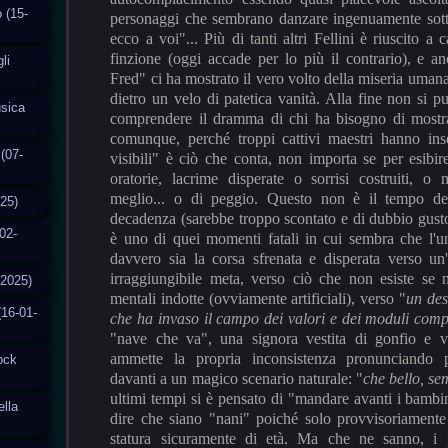
o (15-
personaggi che sembrano danzare ingenuamente sotto 
ecco a voi"... Più di tanti altri Fellini è riuscito a c
finzione (oggi accade per lo più il contrario), e 
li
Fred" ci ha mostrato il vero volto della miseria umana
dietro un velo di patetica vanità. Alla fine non si 
usica
comprendere il dramma di chi ha bisogno di mostra
comunque, perché troppi cattivi maestri hanno ins
(07-
visibili" è ciò che conta, non importa se per esibir
oratorie, lacrime disperate o sorrisi costruiti, o
meglio... o di peggio. Questo non è il tempo de
025)
decadenza (sarebbe troppo scontato e di dubbio gusto
02-
è uno di quei momenti fatali in cui sembra che l'u
davvero sia la corsa sfrenata e disperata verso un
irraggiungibile meta, verso ciò che non esiste se
-2025)
mentali indotte (ovviamente artificiali), verso "
un des
(16-01-
che ha invaso il campo dei valori e dei moduli com
"nave che va", una signora vestita di gonfio e v
ammette la propria inconsistenza pronunciando pa
tock
davanti a un magico scenario naturale: "
che bello, se
ultimi tempi si è pensato di "mandare avanti i bambi
ella
dire che siano "nani" poiché solo provvisoriamente
statura sicuramente di età. Ma che ne sanno, i 