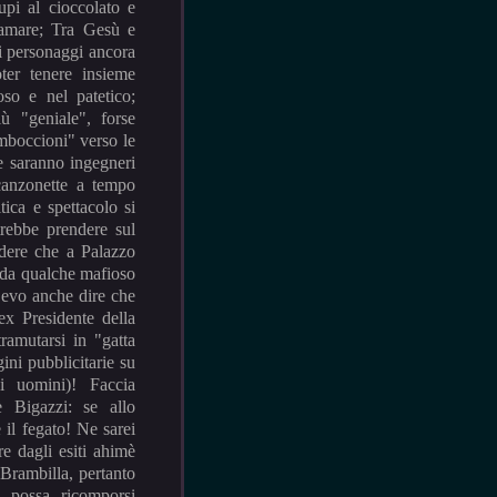
upi al cioccolato e
e amare; Tra Gesù e
li personaggi ancora
poter tenere insieme
oso e nel patetico;
iù "geniale", forse
amboccioni" verso le
 e saranno ingegneri
 canzonette a tempo
ica e spettacolo si
rebbe prendere sul
edere che a Palazzo
e da qualche mafioso
Devo anche dire che
ex Presidente della
ramutarsi in "gatta
ni pubblicitarie su
i uomini)! Faccia
è Bigazzi: se allo
il fegato! Ne sarei
re dagli esiti ahimè
 Brambilla, pertanto
" possa ricomporsi