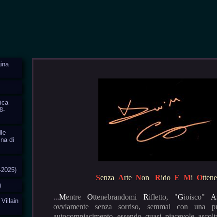
ina
ica
8-
lle
ina di
-2025)
S
enza
A
rte
N
on
R
ido
E
M
i
O
ttene
)
...
M
entre
O
ttenebrandomi
R
ifletto, "
G
ioisco"
A
 Villain
ovviamente senza sorriso, semmai con una p
autocompiacimento essendo quasi piacevole ascolt