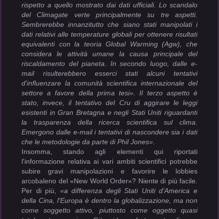
rispetto a quello mostrato dai dati ufficiali. Lo scandalo
del Climagate verte principalmente su tre aspetti.
Sembrerebbe innanzitutto che siano stati manipolati i
dati relativi alle temperature globali per ottenere risultati
equivalenti con la teoria Global Warming (Agw), che
considera le attività umane la causa principale del
riscaldamento del pianeta. In secondo luogo, dalle e-
mail risulterebbero esserci stati alcuni tentativi
d'influenzare la comunità scientifica internazionale del
settore a favore della prima tesi». Il terzo aspetto è
stato, invece, il tentativo del Cru di aggirare le leggi
esistenti in Gran Bretagna e negli Stati Uniti riguardanti
la trasparenza della ricerca scientifica sul clima.
Emergono dalle e-mail i tentativi di nascondere sia i dati
che le metodologie da parte di Phil Jones»
.
Insomma, stando agli elementi qui riportati
l'informazione relativa ai vari ambiti scientifici potrebbe
subire gravi manipolazioni e favorire le lobbies
arcobaleno del «New World Order»? Niente di più facile.
Per di più,
«a differenza degli Stati Uniti d'America e
della Cina, l'Europa è dentro la globalizzazione, ma non
come soggetto attivo, piuttosto come oggetto quasi