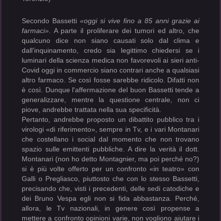
Secondo Bassetti
«
oggi si vive fino a 85 anni grazie ai
farmaci
»
. A parte il proliferare dei tumori ed altro, che
qualcuno dice non siano causati solo dal clima e
dall'inquinamento, credo sia legittimo chiedersi se i
luminari della scienza medica non favorevoli ai sieri anti-
Covid oggi in commercio siano contrari anche a qualsiasi
altro farmaco. Se così fosse sarebbe ridicolo. Difatti non
è così. Dunque l'affermazione del buon Bassetti tende a
generalizzare, mentre la questione centrale, non ci
piove, andrebbe trattata nella sua specificità.
Pertanto, andrebbe proposto un dibattito pubblico tra i
virologi «di riferimento», sempre in Tv, e i vari Montanari
che costellano i social dal momento che non trovano
spazio sulle emittenti pubbliche. A dire la verità il dott.
Montanari (non ho detto Montagnier, ma poi perché no?)
si è più volte offerto per un confronto «in teatro» con
Galli o Pregliasco, piuttosto che con lo stesso Bassetti,
precisando che, visti i precedenti, delle sedi catodiche e
dei Bruno Vespa egli non si fida abbastanza. Perché,
allora, le Tv nazionali, in genere così propense a
mettere a confronto opinioni varie, non vogliono aiutare i