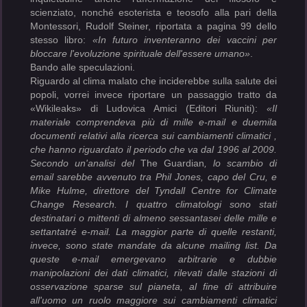
scienziato, nonché esoterista e teosofo alla pari della
Montessori, Rudolf Steiner, riportata a pagina 99 dello
stesso libro:
«In futuro inventeranno dei vaccini per
bloccare l'evoluzione spirituale dell'essere umano»
.
Bando alle speculazioni.
Riguardo al clima malato che inciderebbe sulla salute dei
popoli, vorrei invece riportare un passaggio tratto da
«Wikileaks» di Ludovica Amici (Editori Riuniti):
«Il
materiale comprendeva più di mille e-mail e duemila
documenti relativi alla ricerca sui cambiamenti climatici ,
che hanno riguardato il periodo che va dal 1996 al 2009.
Secondo un'analisi del
The Guardian
, lo scambio di
email sarebbe avvenuto tra Phil Jones, capo del Cru, e
Mike Hulme, direttore del Tyndall Centre for Climate
Change Research. I quattro climatologi sono stati
destinatari o mittenti di almeno sessantasei delle mille e
settantatré e-mail. La maggior parte di quelle restanti,
invece, sono state mandate da alcune mailing list. Da
queste e-mail emergevano arbitrarie e dubbie
manipolazioni dei dati climatici, rilevati dalle stazioni di
osservazione sparse sul pianeta, al fine di attribuire
all'uomo un ruolo maggiore sui cambiamenti climatici