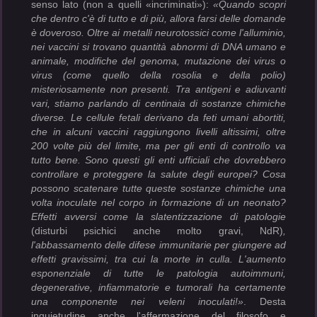
senso lato (non a quelli «incriminati»):
«Quando scopri
che dentro c'è di tutto e di più, allora farsi delle domande
è doveroso. Oltre ai metalli neurotossici come l'alluminio,
nei vaccini si trovano quantità abnormi di DNA umano e
animale, modifiche del genoma, mutazione dei virus o
virus (come quello della rosolia e della polio)
misteriosamente non presenti. Tra antigeni e adiuvanti
vari, stiamo parlando di centinaia di sostanze chimiche
diverse. Le cellule fetali derivano da feti umani abortiti,
che in alcuni vaccini raggiungono livelli altissimi, oltre
200 volte più del limite, ma per gli enti di controllo va
tutto bene. Sono questi gli enti ufficiali che dovrebbero
controllare e proteggere la salute degli europei? Cosa
possono scatenare tutte queste sostanze chimiche una
volta inoculate nel corpo in formazione di un neonato?
Effetti avversi come la slatentizzazione di patologie
(disturbi psichici anche molto gravi, NdR)
,
l'abbassamento delle difese immunitarie per giungere ad
effetti gravissimi, tra cui la morte in culla. L'aumento
esponenziale di tutte le patologia autoimmuni,
degenerative, infiammatorie e tumorali ha certamente
una componente nei veleni inoculati!»
. Desta
inquietudine anche l'affermazione del filosofo e