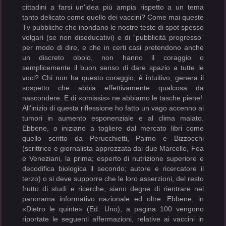
cittadini a farsi un'idea più ampia rispetto a un tema
tanto delicato come quello dei vaccini? Come mai queste
Tv pubbliche che inondano le nostre teste di spot spesso
volgari (se non diseducativi) e di “pubblicità progresso”
per modo di dire, e che in certi casi pretendono anche
un discreto obolo, non hanno il coraggio o
semplicemente il buon senso di dare spazio a tutte le
voci? Chi non ha questo coraggio, è intuitivo, genera il
sospetto che abbia effettivamente qualcosa da
nascondere. E di «omissis» ne abbiamo le tasche piene!
All'inizio di questa riflessione ho fatto un vago accenno ai
tumori in aumento esponenziale e al clima malato.
Ebbene, o iniziano a togliere dal mercato libri come
quello scritto da Perucchietti, Paimo e Bizzocchi
(scrittrice e giornalista apprezzata dai due Marcello, Foa
e Veneziani, la prima; esperto di nutrizione superiore e
decodifica biologica il secondo; autore e ricercatore il
terzo) o si deve supporre che le loro asserzioni, del resto
frutto di studi e ricerche, siano degne di rientrare nel
panorama informativo nazionale ed oltre. Ebbene, in
«Dietro le quinte» (Ed. Uno), a pagina 100 vengono
riportate le seguenti affermazioni, relative ai vaccini in