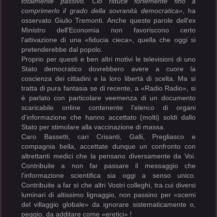
totalmente passivo. Ciò riduce fortemente fino a
comprimerlo il grado della sovranità democratica»
, ha
osservato Giulio Tremonti. Anche queste parole dell'ex
Ministro dell'Economia non favoriscono certo
l'attivazione di una «fiducia cieca», quella che oggi si
pretenderebbe dal popolo.
Proprio per questi e ben altri motivi le televisioni di uno
Stato democratico dovrebbero avere a cuore la
coscienza dei cittadini e la loro libertà di scelta. Ma si
tratta di pura fantasia se di recente, a «Radio Radio», si
è parlato con particolare veemenza di un documento
scaricabile online contenente l'elenco di organi
d'informazione che hanno accettato (molti) soldi dallo
Stato per stimolare alla vaccinazione di massa.
Caro Bassetti, cari Crisanti, Galli, Pregliasco e
compagnia bella, accettate dunque un confronto con
altrettanti medici che la pensano diversamente da Voi.
Contribuite a non far passare il messaggio che
l'informazione scientifica sia oggi a senso unico.
Contribuite a far sì che altri Vostri colleghi, tra cui diversi
luminari di altissimo lignaggio, non passino per «scemi
del villaggio globale» da ignorare sistematicamente o,
peggio, da additare come «eretici» !