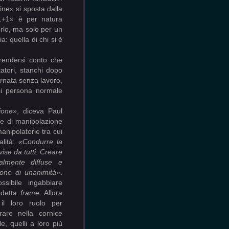
ine» si sposta dalla
«1+1» è per natura
erlo, ma solo per un
: quella di chi si è
 rendersi conto che
atori, stanchi dopo
rnata senza lavoro,
asi persona normale
lione»
, diceva Paul
he di manipolazione
anipolatorie tra cui
alità:
«Condurre la
ise da tutti. Creare
salmente diffuse e
ione di unanimità»
.
sibile ingabbiare
iddetta
frame
. Allora
 il loro ruolo per
rare nella cornice
le, quelli a loro più