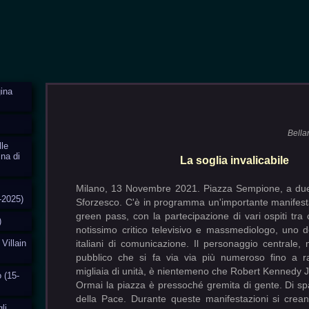
ina
Bella
lle
ina di
La soglia invalicabile
Milano, 13 Novembre 2021. Piazza Sempione, a due 
-2025)
Sforzesco. C'è in programma un'importante manifes
green pass, con la partecipazione di vari ospiti tra
)
notissimo critico televisivo e massmediologo, uno de
 Villain
italiani di comunicazione. Il personaggio centrale,
pubblico che si fa via via più numeroso fino a r
migliaia di unità, è nientemeno che Robert Kennedy J
o (15-
Ormai la piazza è pressoché gremita di gente. Di spall
della Pace. Durante queste manifestazioni si cre
li