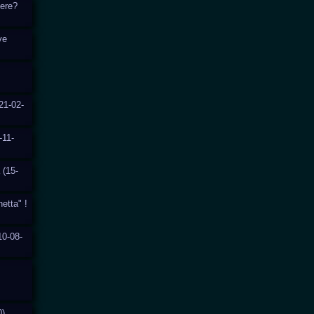
cere?
ve
21-02-
-11-
 (15-
hetta" !
10-08-
0)