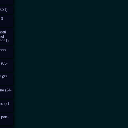
2021)
10-
otti
nel
2021)
cono
 (05-
! (27-
one (24-
ne (21-
 part-