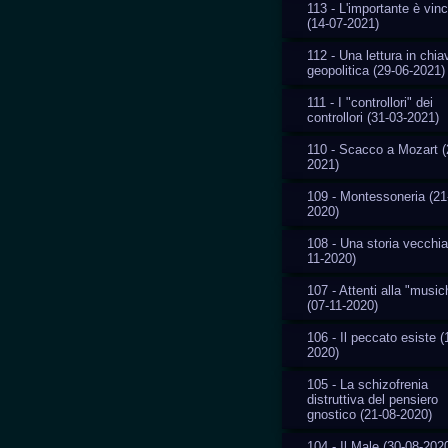
113 - L'importante è vin
(14-07-2021)
112 - Una lettura in chia
geopolitica (29-06-2021)
111 - I "controllori" dei
controllori (31-03-2021)
110 - Scacco a Mozart (
2021)
109 - Montessoneria (21
2020)
108 - Una storia vecchia
11-2020)
107 - Attenti alla "music
(07-11-2020)
106 - Il peccato esiste (
2020)
105 - La schizofrenia
distruttiva del pensiero
gnostico (21-08-2020)
104 - Il Male (30-08-202