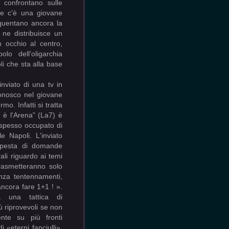
 confrontano sulle
me c'è una giovane
equentano ancora la
 ne distribuisce un
 occhio al centro,
o dell'oligarchia
li che sta alla base
inviato di una tv in
conosco nel giovane
o. Infatti si tratta
n è l'Arena” (La7) è
 spesso occupato di
le Napoli. L'inviato
mpesta di domande
ali riguardo ai temi
trasmetteranno solo
enza tentennamenti,
ncora fare 1+1 ! ».
a una tattica di
 riprovevoli se non
nte su più fronti
 «eterni fanciulli».