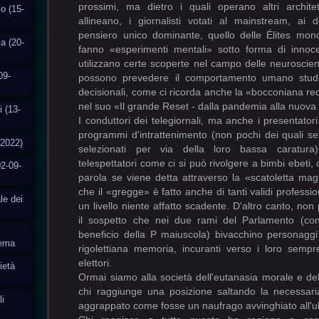
prossimi, ma dietro i quali operano altri archite
o (15-
allineano, i giornalisti votati al mainstream, ai 
pensiero unico dominante, quello delle
Élites mon
ia (20-
fanno
«esperimenti mentali» sotto forma di innoce
utilizzano certe scoperte nel campo delle neuroscien
09-
possono prevedere il comportamento umano studi
decisionali, come ci ricorda anche la «bocconiana rede
nel suo «Il grande Reset - dalla pandemia alla nuova
i (13-
I conduttori dei telegiornali, ma anche i presentatori 
programmi d'intrattenimento (non pochi dei quali 
-2022)
selezionati per via della loro bassa caratura)
telespettatori come ci si può rivolgere a bimbi ebeti, 
2-09-
parola se viene detta attraverso la «scatoletta ma
che il «gregge» è fatto anche di tanti validi profession
le dei
un livello niente affatto scadente. D'altro canto, non
il sospetto che nei due rami del Parlamento (co
beneficio della P maiuscola) bivacchino personagg
tema
rigolettiana memoria, incuranti verso i loro sempre
elettori.
ietà
Ormai siamo alla società dell'eutanasia morale e del
chi raggiunge una posizione saltando la necessari
i
aggrappato come fosse un naufrago avvinghiato all'u