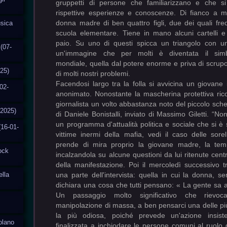
gruppetti di persone che familiarizzano e che si
rispettive esperienze e conoscenze. Di fianco a 
donna madre di ben quattro figli, due dei quali fr
usica
scuola elementare. Tiene in mano alcuni cartelli e
paio. Su uno di questi spicca un triangolo con un
(07-
un'immagine che per molti è diventata il simbol
mondiale, quella dal potere enorme e priva di scrupo
025)
di molti nostri problemi.
Facendosi largo tra la folla si avvicina un giovane 
02-
anonimato. Nonostante la mascherina protettiva ri
giornalista un volto abbastanza noto del piccolo scherm
-2025)
di Daniele Bonistalli, inviato di Massimo Giletti. “No
un programma d'attualità politica e sociale che si è
(16-01-
vittime inermi della mafia, vedi il caso delle sorel
prende di mira proprio la giovane madre, la te
tock
incalzandola su alcune questioni da lui ritenute centr
della manifestazione. Poi il mercoledì successivo 
ella
una parte dell'intervista: quella in cui la donna, s
dichiara una cosa che tutti pensano: « La gente sa a
Un passaggio molto significativo che rievoc
manipolazione di massa, a ben pensarci una delle più
la più odiosa, poiché prevede un'azione insiste
solano
finalizzata a inchiodare le persone comuni al ruolo di