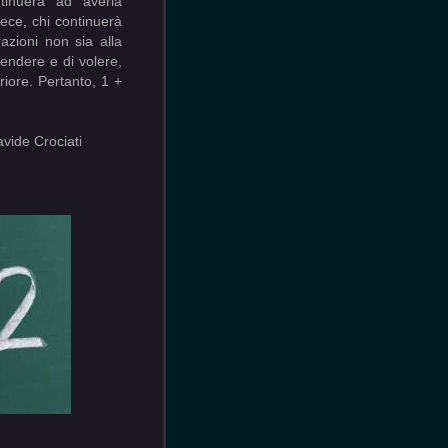
tinuerà ad averla
vece, chi continuerà
azioni non sia alla
tendere e di volere,
riore. Pertanto, 1 +
ati