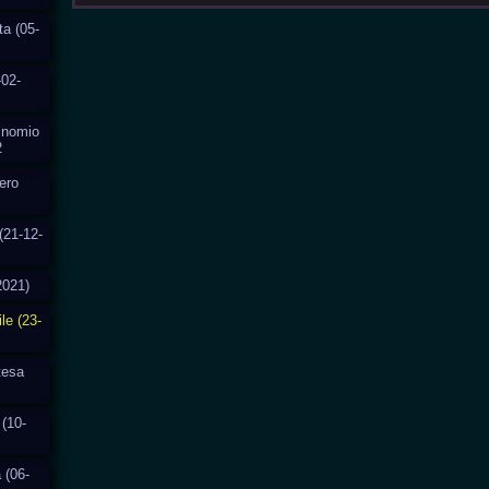
ta (05-
-02-
Binomio
2
fero
(21-12-
2021)
ile (23-
ttesa
 (10-
 (06-