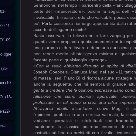
Sennonché, nel tempo il baricentro della
«
fanciullagg
parte del «manovratore», poiché la soglia dell' 
01-
invalicabile. In realtà credo che valicabile possa ess
po'. Poi la coscienza riemerge appesantita dalla rabbia
(09-11-
accorto dell'inganno subito!
Basta osservare la televisione e fare zapping per
(01-09-
quanto viene propinato quotidianamente ai telespett
una giornata di duro lavoro o dopo una durissima gio
non rende merito all'intelligenza minima di qualsi
o tigre
facente parte di qualsivoglia «gregge».
«Con la radio abbiamo distrutto lo spirito di ribel
 (26-
Joseph Goebbels. Gianluca Magi nel suo «11 tattic
di massa» (ed. Piano B) ci ricorda alcune strategie m
ia (10-
anche la seguente, che mi sembra di grande attu
gente a credere che le opinioni espresse siano condiv
l'illusione che siano opinioni approvate, univer
O. (18-
professate. In tal modo si crea una falsa impress
Attraverso
«bolle incantate»
, scrive Magi, è pos
e (22-
l'opinione pubblica in una cornice valoriale, la cos
vediamo giornalisti e intellettuali che tradendo
siva
mantenere la classica poltrona cercano di rient
costruita ad hoc da architetti con il volto riconoscibi