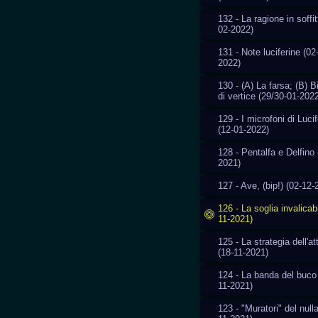
132 - La ragione in soffit
02-2022)
131 - Note luciferine (02
2022)
130 - (A) La farsa; (B) 
di vertice (29/30-01-202
129 - I microfoni di Luci
(12-01-2022)
128 - Pentalfa e Delfino 
2021)
127 - Ave, (bip!) (02-12-
126 - La soglia invalicab
11-2021)
125 - La strategia dell'a
(18-11-2021)
124 - La banda del buco
11-2021)
123 - "Muratori" del nulla