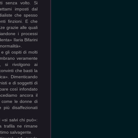
tti senza volto. Si
dettami imposti dal
dialiste che spesso
nti finzioni. E che
ze grazie alle quali
andone i processi
nta» Ilaria Bifarini
 normalità».
e gli ospiti di molti
sembrano veramente
, si rivolgono ai
convinti che basti la
gica». Dimenticando
isti e di soggetti di
 pare così infondato
ncediamo ancora il
i come le donne di
 più disaffezionati
 «si salvi chi può»:
a trafila ne rimane
ltimo salvagente.