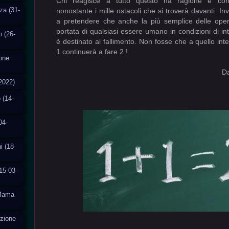
Chi reagisce a tutto questo ha ragione e con
za (31-
nonostante i mille ostacoli che si troverà davanti. In
a pretendere che anche la più semplice delle oper
portata di qualsiasi essere umano in condizioni di in
o (26-
è destinato al fallimento. Non fosse che a quello inte
1 continuerà a fare 2 !
ione
Davide Croci
2022)
 (14-
04-
i (18-
15-03-
aMama
uzione