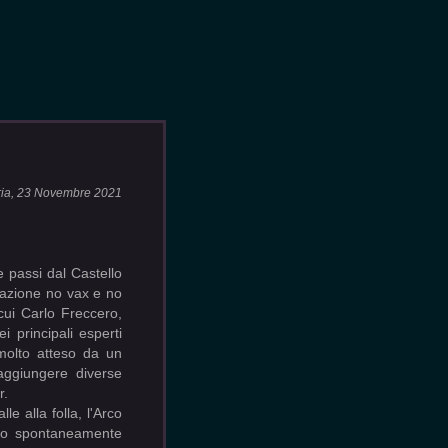
ria, 23 Novembre 2021
passi dal Castello
tazione no vax e no
 cui Carlo Freccero,
i principali esperti
 molto atteso da un
aggiungere diverse
r.
e alla folla, l'Arco
ano spontaneamente