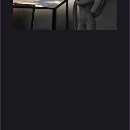
.
.
.