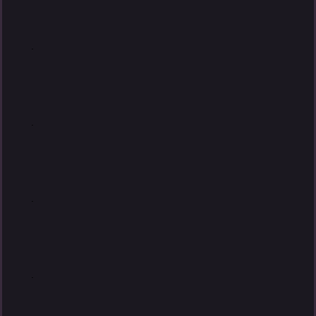
.
.
.
.