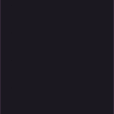
.
.
.
.