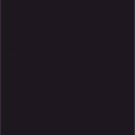
.
.
.
.