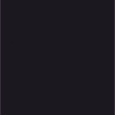
.
.
.
.