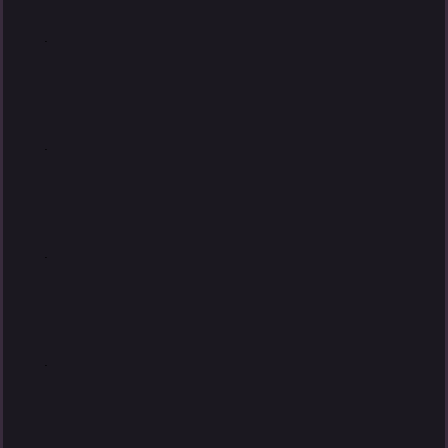
.
.
.
.