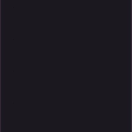
.
.
.
.