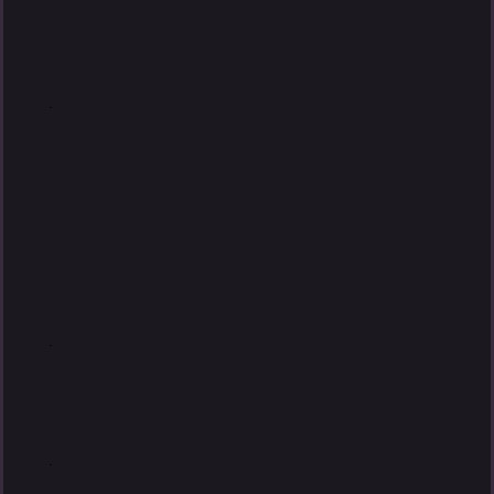
.
.
.