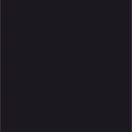
.
.
.
.