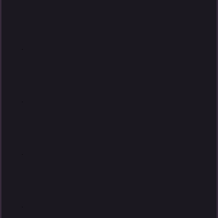
.
.
.
.