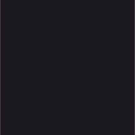
.
.
.
.