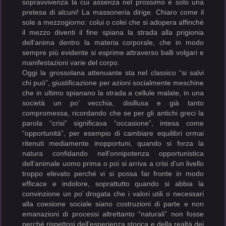
sopravvivenza la cui assenza nel prossimo è solo una
pretesa di alcuni! La massoneria dirige. Chiaro come il
sole a mezzogiorno: colui o colei che si adopera affinché
il mezzo diventi il fine spiana la strada alla prigionia
dell’anima dentro la materia corporale, che in modo
sempre più evidente si esprime attraverso balli volgari e
manifestazioni varie del corpo.
Oggi la grossolana attenuante sta nel classico “si salvi
chi può”, giustificazione per azioni socialmente meschine
che in ultimo spianano la strada a cellule malate, in una
società un po’ vecchia, disillusa e già tanto
compromessa, ricordando che se per gli antichi greci la
parola “crisi” significava “occasione”, intesa come
“opportunità”, per esempio di cambiare equilibri ormai
ritenuti mediamente inopportuni, quando si forza la
natura confidando nell’onnipotenza opportunistica
dell’animale uomo prima o poi si arriva a crisi d’un livello
troppo elevato perché vi si possa far fronte in modo
efficace e indolore, soprattutto quando si abbia la
convinzione un po’ drogata che i valori utili o necessari
alla coesione sociale siano costruzioni di parte e non
emanazioni di processi altrettanto “naturali” non fosse
perché rispettosi dell’esperienza storica e della realtà dei