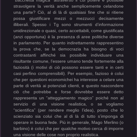
“bacchetta magica” attraverso il cui potere è possibile
stravolgere la verità anche semplicemente celandone
una parte? Ciò, al di là di qualsiasi fine che si ritiene
possa giustificare mezzi o mezzucci decisamente
illiberali. Spesso i Tg sono strumenti d’informazione
unidirezionale o quasi, certo accettabili, come giustificata
(anzi opportuna) è la presenza di aree politiche diverse
in parlamento. Per quanto indirettamente rappresentino
la prova che, se la democrazia ha bisogno di voci
contrastanti affinché sia possibile individuare una
risultante comune, l’essere umano tende fortemente alla
faziosità (i motivi di ciò possono essere tanti e in certi
casi perfino comprensibili). Per esempio, fazioso è colui
che per questioni economichei ha interesse a celare una
parte di verità ai potenziali clienti, e questo nascondere
ciò che potrebbe e forse dovrebbe essere detto
rappresenta un “atteggiamento magico” poiché non al
servizio di una visione realistica, o se vogliamo
“scientifica” (per rendere meglio l’idea), posto che lo
scienziato sia colui che al di là di tutto s’imponga di
operare in buona fede. Più in generale, Mago Merlino (o
barbino) è colui che per qualche motivo cerca di imporre
una visione delle cose non proprio realistica.