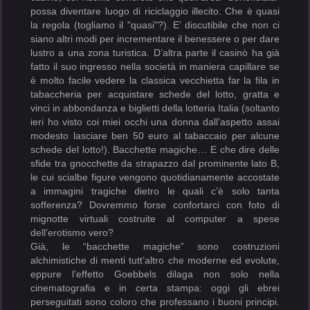
possa diventare luogo di riciclaggio illecito. Che è quasi
la regola (togliamo il "quasi"?). E’ discutibile che non ci
siano altri modi per incrementare il benessere o per dare
lustro a una zona turistica. D’altra parte il casinò ha già
fatto il suo ingresso nella società in maniera capillare se
è molto facile vedere la classica vecchietta far la fila in
tabaccheria per acquistare schede del lotto, gratta e
vinci in abbondanza e biglietti della lotteria Italia (soltanto
ieri ho visto coi miei occhi una donna dall’aspetto assai
modesto lasciare ben 50 euro al tabaccaio per alcune
schede del lotto!). Bacchette magiche… E che dire delle
sfide tra gnocchette da strapazzo dal prominente lato B,
le cui scialbe figure vengono quotidianamente accostate
a immagini tragiche dietro le quali c’è solo tanta
sofferenza? Dovremmo forse confortarci con foto di
mignotte virtuali costruite al computer a spese
dell’erotismo vero?
Già, le “bacchette magiche” sono costruzioni
alchimistiche di menti tutt’altro che moderne ed evolute,
eppure l’effetto Goebbels dilaga non solo nella
cinematografia e in certa stampa: oggi gli ebrei
perseguitati sono coloro che professano i buoni principi.