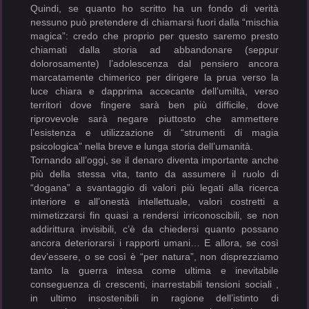
Quindi, se quanto ho scritto ha un fondo di verità
nessuno può pretendere di chiamarsi fuori dalla “mischia
magica”: credo che proprio per questo saremo presto
chiamati dalla storia ad abbandonare (seppur
dolorosamente) l’adolescenza dal pensiero ancora
marcatamente chimerico per dirigere la prua verso la
luce chiara e dapprima accecante dell’umiltà, verso
territori dove fingere sarà ben più difficile, dove
riprovevole sarà negare piuttosto che ammettere
l’esistenza e utilizzazione di “strumenti di magia
psicologica” nella breve e lunga storia dell’umanità.
Tornando all’oggi, se il denaro diventa importante anche
più della stessa vita, tanto da assumere il ruolo di
“dogana” a svantaggio di valori più legati alla ricerca
interiore e all’onestà intellettuale, valori costretti a
mimetizzarsi fin quasi a rendersi irriconoscibili, se non
addirittura invisibili, c’è da chiedersi quanto possano
ancora deteriorarsi i rapporti umani… E allora, se così
dev’essere, o se così è “per natura”, non disprezziamo
tanto la guerra intesa come ultima e inevitabile
conseguenza di crescenti, inarrestabili tensioni sociali ,
in ultimo insostenibili in ragione dell’istinto di