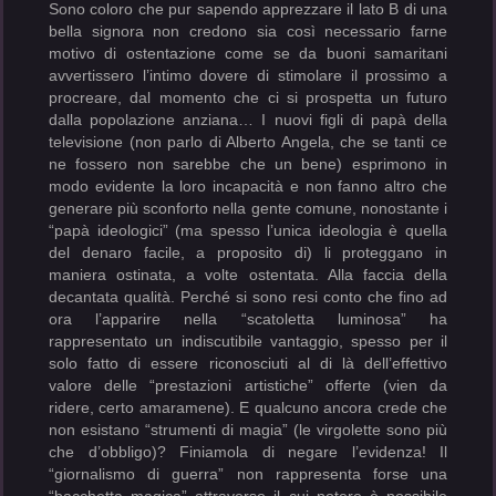
Sono coloro che pur sapendo apprezzare il lato B di una
bella signora non credono sia così necessario farne
motivo di ostentazione come se da buoni samaritani
avvertissero l’intimo dovere di stimolare il prossimo a
procreare, dal momento che ci si prospetta un futuro
dalla popolazione anziana… I nuovi figli di papà della
televisione (non parlo di Alberto Angela, che se tanti ce
ne fossero non sarebbe che un bene) esprimono in
modo evidente la loro incapacità e non fanno altro che
generare più sconforto nella gente comune, nonostante i
“papà ideologici” (ma spesso l’unica ideologia è quella
del denaro facile, a proposito di) li proteggano in
maniera ostinata, a volte ostentata. Alla faccia della
decantata qualità. Perché si sono resi conto che fino ad
ora l’apparire nella “scatoletta luminosa” ha
rappresentato un indiscutibile vantaggio, spesso per il
solo fatto di essere riconosciuti al di là dell’effettivo
valore delle “prestazioni artistiche” offerte (vien da
ridere, certo amaramene). E qualcuno ancora crede che
non esistano “strumenti di magia” (le virgolette sono più
che d’obbligo)? Finiamola di negare l’evidenza! Il
“giornalismo di guerra” non rappresenta forse una