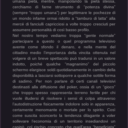
umana pietà, mentre, manipolando la pietà stessa,
cerchiamo di farne strumento di “potenza divina”
(sempre “troppo umana”) per legittimare le pochezze di
un mondo infame ormai ridotto a “tamburo di latta” alla
mercé di fanciulli capricciosi a volte troppo cresciuti per
assumere personalità di così basso profilo.
Nel nostro tempo vediamo troppa “gente normale”
partecipare a questo o quel programma televisivo
avente come sfondo il denaro, e nella mente del
cittadino medio l’importanza della vincita ottenuta nel
volgere di un breve spettacolo può tradursi in un valore
indotto, poiché qualche “magnanimo” del piccolo
schermo elargisce soldi quotidianamente in cambio della
disponibilità a lasciarsi sottoporre a qualche sottile forma
di sadimo. Per non parlare di certi canali televisivi
destinasti alla diffusione del poker, ossia di un “gioco”
che troppo spesso rappresenta terreno fertile per chi
vuole illudersi di risolvere i sensi di colpa attraverso
l’autodistruzione fisicamente indolore solo in apparenza,
certamente menomante o mortale per lo spirito. Così
come suscita sconcerto la tendenza dilagante a voler
sollevare l’economia di un territorio insediandovi un
casinò, col rischio concreto che quell’area “beneficiata”