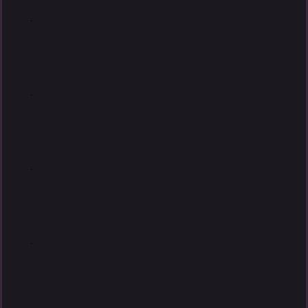
.
.
.
.