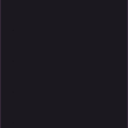
.
.
.
.