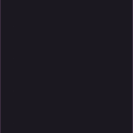
.
.
.
.