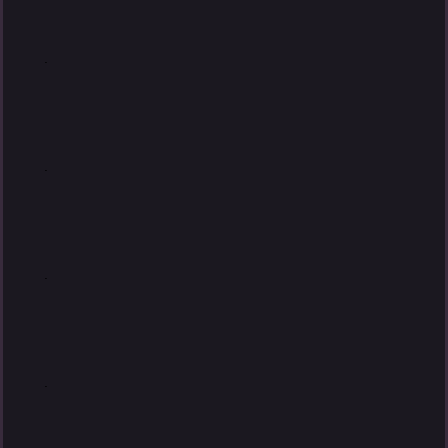
.
.
.
.