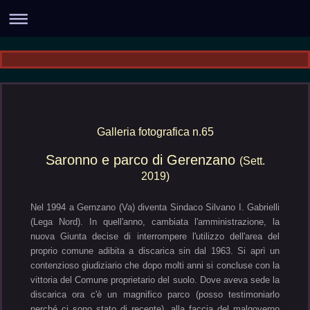
Galleria fotografica n.65
Saronno e parco di Gerenzano
(Sett.
2019)
Nel 1994 a Gernzano (Va) diventa Sindaco Silvano I. Gabrielli
(Lega Nord). In quell'anno, cambiata l'amministrazione, la
nuova Giunta decise di interrompere l'utilizzo dell'area del
proprio comune adibita a discarica sin dal 1963. Si aprì un
contenzioso giudiziario che dopo molti anni si concluse con la
vittoria del Comune proprietario del suolo. Dove aveva sede la
discarica ora c'è un magnifico parco (posso testimoniarlo
perché ci sono stato di recente), alla faccia del malgoverno