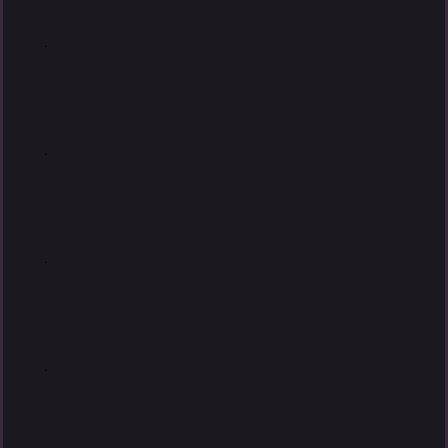
.
.
.
.