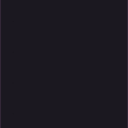
.
.
.
.