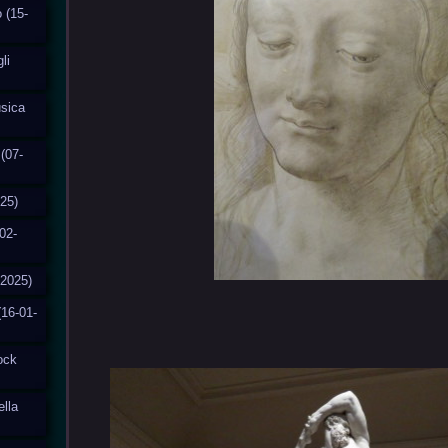
o (15-
li
usica
(07-
025)
02-
-2025)
(16-01-
tock
ella