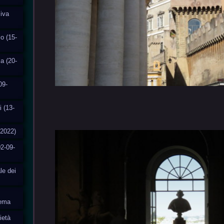
siva
o (15-
ia (20-
09-
i (13-
-2022)
2-09-
le dei
tema
ietà