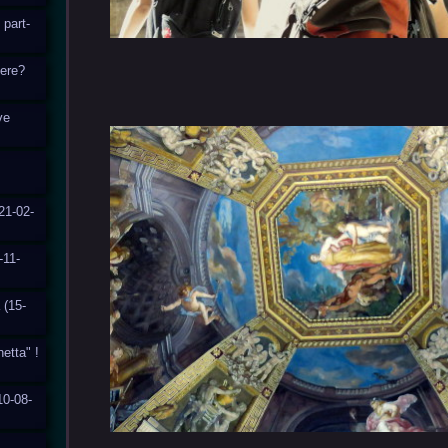
 part-
cere?
ve
21-02-
-11-
 (15-
hetta" !
10-08-