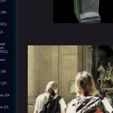
 (10-
 (06-
2021)
10-
otti
nel
2021)
cono
 (05-
! (27-
one (24-
ne (21-