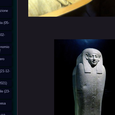
uzione
ta (05-
-02-
Binomio
2
fero
(21-12-
2021)
ile (23-
ttesa