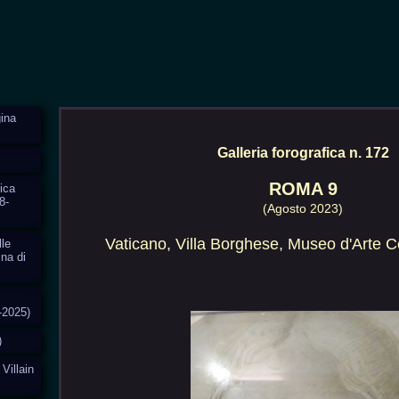
ina
Galleria forografica n. 172
ROMA 9
ica
8-
(Agosto 2023)
Vaticano, Villa Borghese, Museo d'Arte
lle
ina di
-2025)
)
 Villain