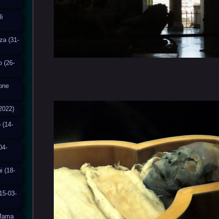
i
za (31-
o (26-
ione
2022)
 (14-
04-
i (18-
15-03-
aMama