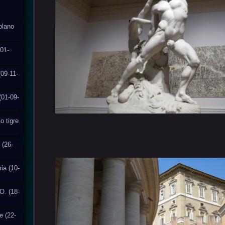
solano
01-
(09-11-
(01-09-
o tigre
 (26-
ia (10-
O. (18-
e (22-