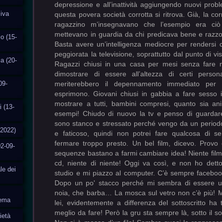
siva
o (15-
ia (20-
09-
i (13-
-2022)
2-09-
le dei
tema
ietà