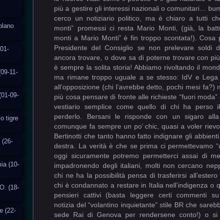
solano
01-
(09-11-
(01-09-
o tigre
 (26-
ia (10-
O. (18-
e (22-