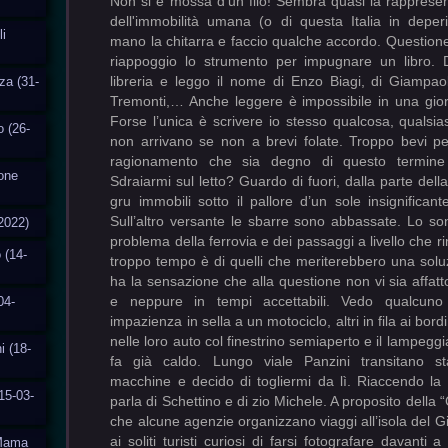
i
za (31-
o (26-
ione
2022)
 (14-
04-
i (18-
15-03-
aMama