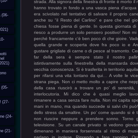
 (10-
 (06-
2021)
10-
otti
nel
2021)
cono
 (05-
! (27-
one (24-
ne (21-