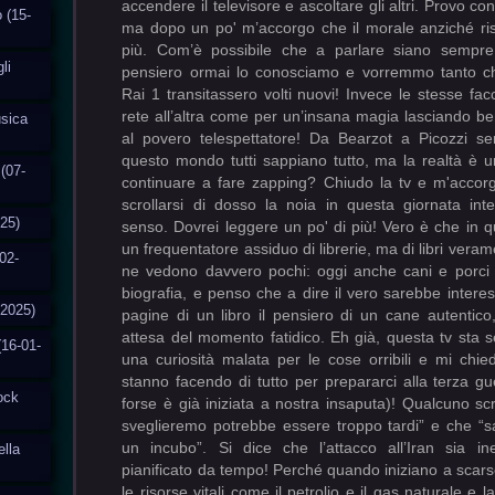
o (15-
li
usica
(07-
025)
02-
-2025)
(16-01-
tock
ella