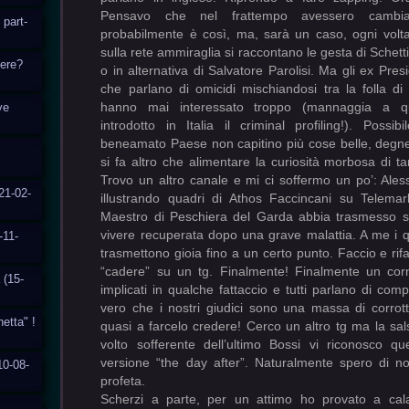
 part-
cere?
ve
21-02-
-11-
 (15-
hetta" !
10-08-
Scherzi a parte, per un attimo ho provato a cal