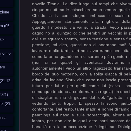
uzione
ta (05-
-02-
Binomio
2
fero
(21-12-
2021)
ile (23-
ttesa