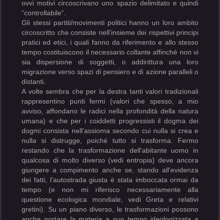
ovvi motivi circoscrivano uno spazio delimitato e quindi
“controllabile”.
Gli stessi partiti/movimenti politici hanno un loro ambito
circoscritto che consiste nell'insieme dei rispettivi principi
pratici ed etici, i quali fanno da riferimento e allo stesso
tempo costituiscono il necessario collante affinché non vi
sia dispersione di soggetti, o addirittura una loro
migrazione verso spazi di pensiero e di azione paralleli o
distanti.
A volte sembra che per la destra tanti valori tradizionali
rappresentino punti fermi (valori che spesso, a mio
avviso, affondano le radici nella profondità della natura
umana) e che per i coiddetti progressisti il dogma dei
dogmi consista nell'assioma secondo cui nulla si crea e
nulla si distrugge, poiché tutto si trasforma. Fermo
restando che la trasformazione dell'abitante uomo in
qualcosa di molto diverso (vedi entropia) deve ancora
giungere a compimento anche se, stando all'evidenza
dei fatti, l'autostrada giusta è stata imboccata ormai da
tempo (e non mi riferisco necessariamente alla
questione ecologica mondiale, vedi Greta e relativi
gretini). Su un piano diverso, le trasformazioni possono
anche portare la materia a suo tempo ideologizzata a