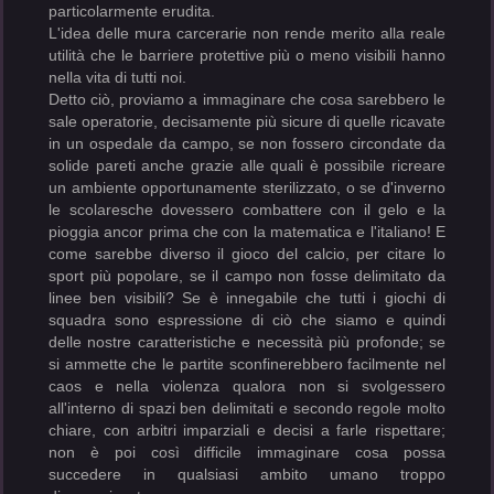
particolarmente erudita.
L'idea delle mura carcerarie non rende merito alla reale
utilità che le barriere protettive più o meno visibili hanno
nella vita di tutti noi.
Detto ciò, proviamo a immaginare che cosa sarebbero le
sale operatorie, decisamente più sicure di quelle ricavate
in un ospedale da campo, se non fossero circondate da
solide pareti anche grazie alle quali è possibile ricreare
un ambiente opportunamente sterilizzato, o se d'inverno
le scolaresche dovessero combattere con il gelo e la
pioggia ancor prima che con la matematica e l'italiano! E
come sarebbe diverso il gioco del calcio, per citare lo
sport più popolare, se il campo non fosse delimitato da
linee ben visibili? Se è innegabile che tutti i giochi di
squadra sono espressione di ciò che siamo e quindi
delle nostre caratteristiche e necessità più profonde; se
si ammette che le partite sconfinerebbero facilmente nel
caos e nella violenza qualora non si svolgessero
all'interno di spazi ben delimitati e secondo regole molto
chiare, con arbitri imparziali e decisi a farle rispettare;
non è poi così difficile immaginare cosa possa
succedere in qualsiasi ambito umano troppo