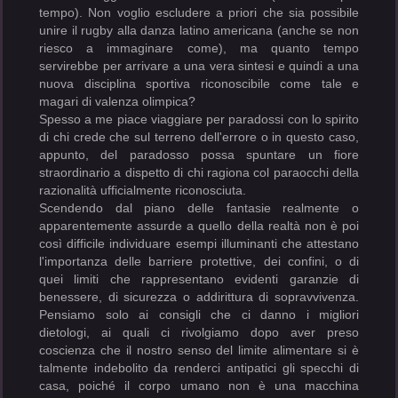
tempo). Non voglio escludere a priori che sia possibile
unire il rugby alla danza latino americana (anche se non
riesco a immaginare come), ma quanto tempo
servirebbe per arrivare a una vera sintesi e quindi a una
nuova disciplina sportiva riconoscibile come tale e
magari di valenza olimpica?
Spesso a me piace viaggiare per paradossi con lo spirito
di chi crede che sul terreno dell'errore o in questo caso,
appunto, del paradosso possa spuntare un fiore
straordinario a dispetto di chi ragiona col paraocchi della
razionalità ufficialmente riconosciuta.
Scendendo dal piano delle fantasie realmente o
apparentemente assurde a quello della realtà non è poi
così difficile individuare esempi illuminanti che attestano
l'importanza delle barriere protettive, dei confini, o di
quei limiti che rappresentano evidenti garanzie di
benessere, di sicurezza o addirittura di sopravvivenza.
Pensiamo solo ai consigli che ci danno i migliori
dietologi, ai quali ci rivolgiamo dopo aver preso
coscienza che il nostro senso del limite alimentare si è
talmente indebolito da renderci antipatici gli specchi di
casa, poiché il corpo umano non è una macchina