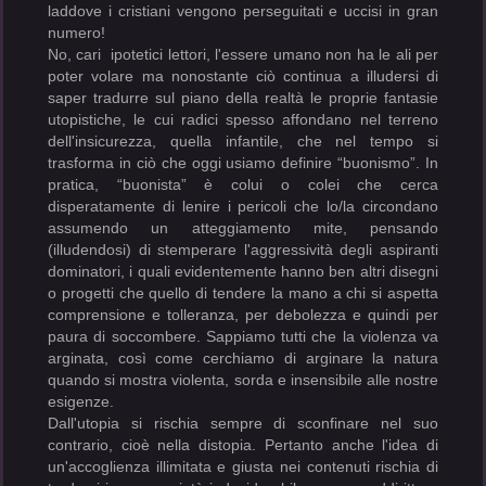
laddove i cristiani vengono perseguitati e uccisi in gran
numero!
No, cari ipotetici lettori, l'essere umano non ha le ali per
poter volare ma nonostante ciò continua a illudersi di
saper tradurre sul piano della realtà le proprie fantasie
utopistiche, le cui radici spesso affondano nel terreno
dell'insicurezza, quella infantile, che nel tempo si
trasforma in ciò che oggi usiamo definire “buonismo”. In
pratica, “buonista” è colui o colei che cerca
disperatamente di lenire i pericoli che lo/la circondano
assumendo un atteggiamento mite, pensando
(illudendosi) di stemperare l'aggressività degli aspiranti
dominatori, i quali evidentemente hanno ben altri disegni
o progetti che quello di tendere la mano a chi si aspetta
comprensione e tolleranza, per debolezza e quindi per
paura di soccombere. Sappiamo tutti che la violenza va
arginata, così come cerchiamo di arginare la natura
quando si mostra violenta, sorda e insensibile alle nostre
esigenze.
Dall'utopia si rischia sempre di sconfinare nel suo
contrario, cioè nella distopia. Pertanto anche l'idea di
un'accoglienza illimitata e giusta nei contenuti rischia di