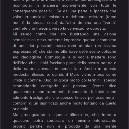
ricomporsi in maniera sconveniente con tutte le
conseguenze possibili. Se da una parte si ipotizza che
valori irrinunciabili esistano o debbano esistere (forse
non è la stessa cosa) dall'altra domina una “verità”
centrale che trascina verso la convinzione opposta.
Mi rendo conto che sto illustrando una visione
semplicistica e sicuramente imprecisa quanto incompleta
di uno dei possibili meccanismi mentali (bruttissima
espressione!) che stanno alla base delle scelte politiche
e/o ideologiche. Comunque la si voglia mettere sono
dell'idea che i limiti facciano parte della nostra natura e
della natura animale in senso lato. Anche in questa
modesta riflessione, quindi, il Muro viene inteso come
limite o confine. Oggi si gioca molto coi termini, spesso
scomodando categorie del passato (come dice
qualcuno) e non raramente il concetto di limite viene
talmente trasfigurato che spesso finisce per assumere i
contorni di un significato anche molto lontano da quello
originale.
Ma proseguiamo in questa riflessione, che forse a
qualcuno potrà sembrare un minimo interessante
proprio perché non è prodotta da una mente