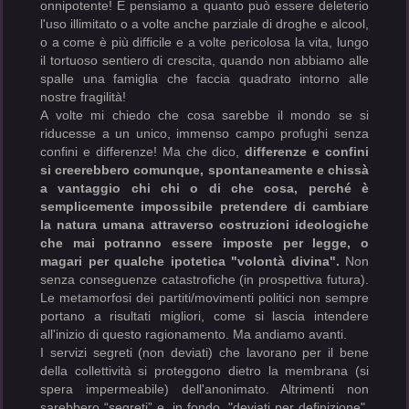
onnipotente! E pensiamo a quanto può essere deleterio
l'uso illimitato o a volte anche parziale di droghe e alcool,
o a come è più difficile e a volte pericolosa la vita, lungo
il tortuoso sentiero di crescita, quando non abbiamo alle
spalle una famiglia che faccia quadrato intorno alle
nostre fragilità!
A volte mi chiedo che cosa sarebbe il mondo se si
riducesse a un unico, immenso campo profughi senza
confini e differenze! Ma che dico,
differenze e confini
si creerebbero comunque, spontaneamente e chissà
a vantaggio chi chi o di che cosa, perché è
semplicemente impossibile pretendere di cambiare
la natura umana attraverso costruzioni ideologiche
che mai potranno essere imposte per legge, o
magari per qualche ipotetica "volontà divina".
Non
senza conseguenze catastrofiche (in prospettiva futura).
Le metamorfosi dei partiti/movimenti politici non sempre
portano a risultati migliori, come si lascia intendere
all'inizio di questo ragionamento. Ma andiamo avanti.
I servizi segreti (non deviati) che lavorano per il bene
della collettività si proteggono dietro la membrana (si
spera impermeabile) dell'anonimato. Altrimenti non
sarebbero “segreti” e, in fondo, "deviati per definizione".