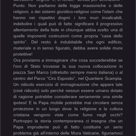
Punto. Non parliamo delle logge massoniche o delle
religioni, o dei sistemi giuridico-religiosi come l'islam che
hanno nei rispettivi dogmi i loro muri invalicabili,
indebolire i quali può di fatto significare il progressivo
allentamento della fede in chiunque abbia scelto una di
quelle imponenti costruzioni come propria “casa dello
spirito”. Del resto è indubitabile che ogni edificio,
materiale o in senso figurato, debba avere solide mure
protettive!
Ora proviamo a immaginare che cosa succederebbe se
l'oro di Stato trovasse la sua nuova collocazione in
piazza San Marco (oltretutto sempre meno italiana) o al
centro del Parco “Ciro Esposito”, nel Quartiere Scampia.
Un ridicolo esercizio di immaginazione che appare tale
(cioè ridicolo) solo perché nessun essere umano dotato
di ragione potrebbe considerare seriamente una simile
ipotesi! E la Papa mobile potrebbe mai circolare senza
protezione in un luogo dove la religione e la cultura
cristiana vengono viste come fumo negli occhi?
Purtroppo la storia contemporanea ci insegna che un
Papa imprudente può di fatto costituire un serio
problema già all'interno delle Mura Vaticane, figuriamoci