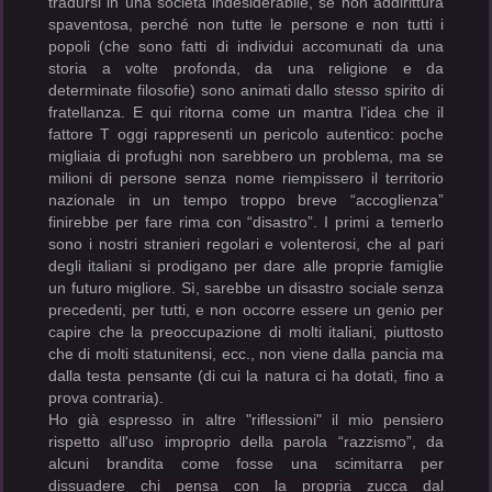
tradursi in una società indesiderabile, se non addirittura
spaventosa, perché non tutte le persone e non tutti i
popoli (che sono fatti di individui accomunati da una
storia a volte profonda, da una religione e da
determinate filosofie) sono animati dallo stesso spirito di
fratellanza. E qui ritorna come un mantra l'idea che il
fattore T oggi rappresenti un pericolo autentico: poche
migliaia di profughi non sarebbero un problema, ma se
milioni di persone senza nome riempissero il territorio
nazionale in un tempo troppo breve “accoglienza”
finirebbe per fare rima con “disastro”. I primi a temerlo
sono i nostri stranieri regolari e volenterosi, che al pari
degli italiani si prodigano per dare alle proprie famiglie
un futuro migliore. Sì, sarebbe un disastro sociale senza
precedenti, per tutti, e non occorre essere un genio per
capire che la preoccupazione di molti italiani, piuttosto
che di molti statunitensi, ecc., non viene dalla pancia ma
dalla testa pensante (di cui la natura ci ha dotati, fino a
prova contraria).
Ho già espresso in altre "riflessioni" il mio pensiero
rispetto all'uso improprio della parola “razzismo”, da
alcuni brandita come fosse una scimitarra per
dissuadere
chi pensa con la propria zucca
dal