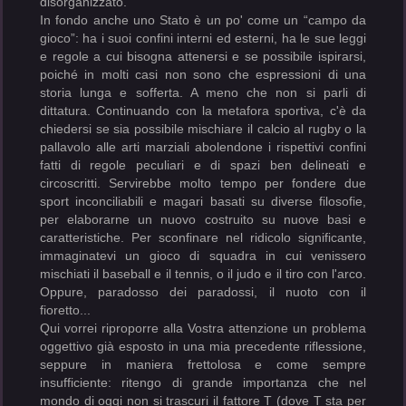
disorganizzato.
In fondo anche uno Stato è un po' come un “campo da
gioco”: ha i suoi confini interni ed esterni, ha le sue leggi
e regole a cui bisogna attenersi e se possibile ispirarsi,
poiché in molti casi non sono che espressioni di una
storia lunga e sofferta. A meno che non si parli di
dittatura. Continuando con la metafora sportiva, c'è da
chiedersi se sia possibile mischiare il calcio al rugby o la
pallavolo alle arti marziali abolendone i rispettivi confini
fatti di regole peculiari e di spazi ben delineati e
circoscritti. Servirebbe molto tempo per fondere due
sport inconciliabili e magari basati su diverse filosofie,
per elaborarne un nuovo costruito su nuove basi e
caratteristiche. Per sconfinare nel ridicolo significante,
immaginatevi un gioco di squadra in cui venissero
mischiati il baseball e il tennis, o il judo e il tiro con l'arco.
Oppure, paradosso dei paradossi, il nuoto con il
fioretto...
Qui vorrei riproporre alla Vostra attenzione un problema
oggettivo già esposto in una mia precedente riflessione,
seppure in maniera frettolosa e come sempre
insufficiente: ritengo di grande importanza che nel
mondo di oggi non si trascuri il fattore T (dove T sta per