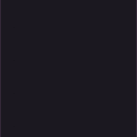
.
.
.
.