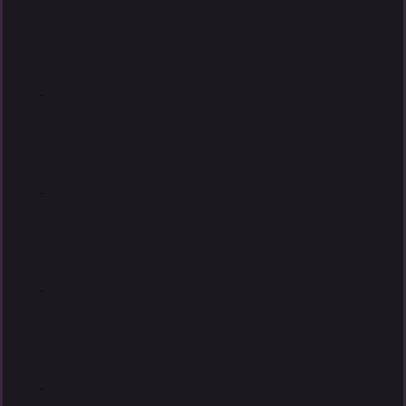
.
.
.
.