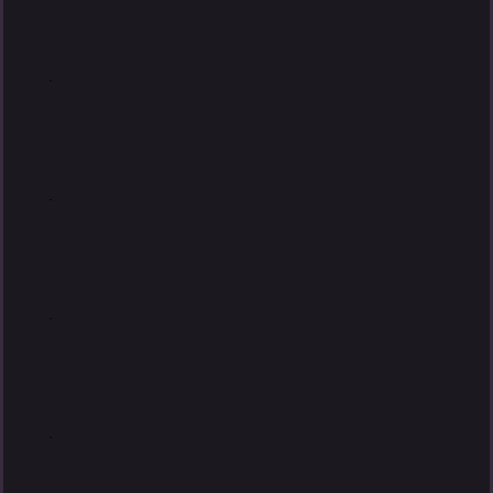
.
.
.
.