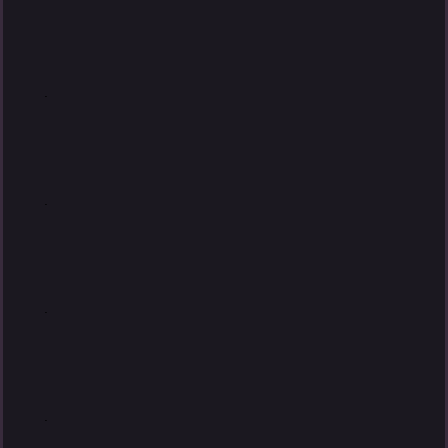
.
.
.
.