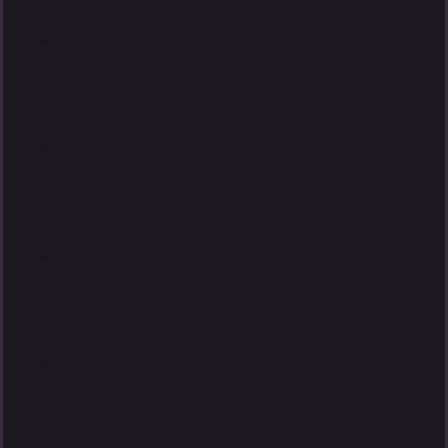
.
.
.
.