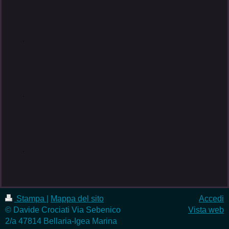
.
.
.
Stampa
|
Mappa del sito
Accedi
© Davide Crociati Via Sebenico
Vista web
2/a 47814 Bellaria-Igea Marina