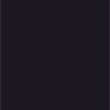
.
.
.
.