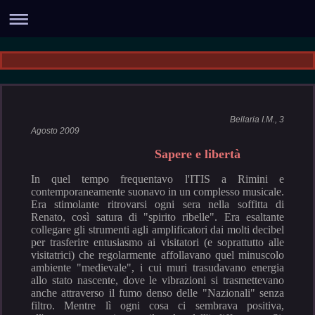
Bellaria I.M., 3
Agosto 2009
Sapere e libertà
In quel tempo frequentavo l'ITIS a Rimini e
contemporaneamente suonavo in un complesso musicale.
Era stimolante ritrovarsi ogni sera nella soffitta di
Renato, così satura di "spirito ribelle". Era esaltante
collegare gli strumenti agli amplificatori dai molti decibel
per trasferire entusiasmo ai visitatori (e soprattutto alle
visitatrici) che regolarmente affollavano quel minuscolo
ambiente "medievale", i cui muri trasudavano energia
allo stato nascente, dove le vibrazioni si trasmettevano
anche attraverso il fumo denso delle "Nazionali" senza
filtro. Mentre lì ogni cosa ci sembrava positiva,