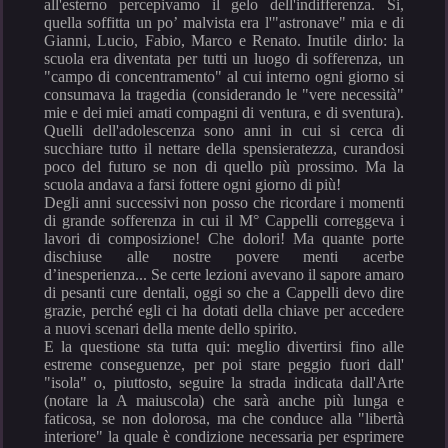
all'esterno percepivamo il gelo dell'indifferenza. Si,
quella soffitta un po’ malvista era l'"astronave" mia e di
Gianni, Lucio, Fabio, Marco e Renato. Inutile dirlo: la
scuola era diventata per tutti un luogo di sofferenza, un
"campo di concentramento" al cui interno ogni giorno si
consumava la tragedia (considerando le "vere necessità"
mie e dei miei amati compagni di ventura, e di sventura).
Quelli dell'adolescenza sono anni in cui si cerca di
succhiare tutto il nettare della spensieratezza, curandosi
poco del futuro se non di quello più prossimo. Ma la
scuola andava a farsi fottere ogni giorno di più!
Degli anni successivi non posso che ricordare i momenti
di grande sofferenza in cui il M° Cappelli correggeva i
lavori di composizione! Che dolori! Ma quante porte
dischiuse alle nostre povere menti acerbe
d’inesperienza... Se certe lezioni avevano il sapore amaro
di pesanti cure dentali, oggi so che a Cappelli devo dire
grazie, perché egli ci ha dotati della chiave per accedere
a nuovi scenari della mente dello spirito.
E la questione sta tutta qui: meglio divertirsi fino alle
estreme conseguenze, per poi stare peggio fuori dall'
"isola" o, piuttosto, seguire la strada indicata dall'Arte
(notare la A maiuscola) che sarà anche più lunga e
faticosa, se non dolorosa, ma che conduce alla "libertà
interiore" la quale è condizione necessaria per esprimere